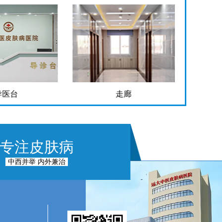
导医台
走廊
专注皮肤病
中西并举 内外兼治