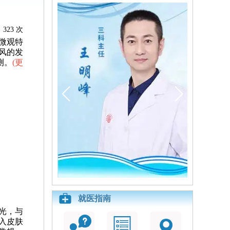
323 次
微观特
风的发
测。
(
更
就医指南
光，与
入皮肤