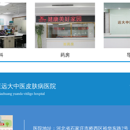
科
药房
庄远大中医皮肤病医院
iazhuang yuanda vitiligo hospital
医院地址：河北省石家庄市桥西区裕华东路7号