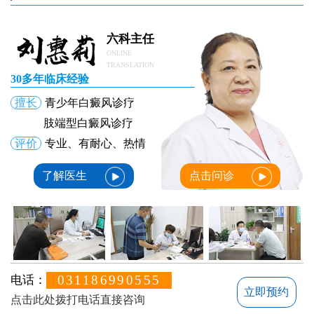
六科主任
ONLINE
TRANSLATION
30多年临床经验
擅长
青少年白癜风诊疗
肢端型白癜风诊疗
评价
专业、有耐心、热情
了解医生
点击问诊
031186990555
电话：
立即预约
点击此处拨打电话直接咨询