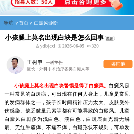
导航
ν
首页
ν
白癜风诊断
小孩腿上莫名出现白块是怎么回事
ydbjcxl
2026-06-05
320
王树申
一科主任
咨询他
擅长：外科手术治疗各类白癜风等
白癜风是
小孩腿上莫名出现白块警惕是得了白癜风。
一种常见的白斑病，可出现在任何人身上，儿童是常见
的发病群体之一，孩子长时间精神压力太大、皮肤受外
伤感染、缺乏微量元素等都有可能导致的白癜风。儿童
白癜风白斑多为浅白色、淡白色，白斑表面光滑无鳞
屑、无红肿瘙痒、不痛不痒，白斑形状不规则，可单发