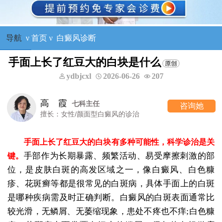
导航
ν
首页
ν
白癜风诊断
手面上长了红豆大的白块是什么
ydbjcxl
2026-06-26
207
高 霞
七科主任
咨询她
擅长：女性/颜面型白癜风的诊治
手面上长了红豆大的白块有多种可能性，科学诊治是关
手部作为长期暴露、频繁活动、易受摩擦刺激的部
键。
位，是皮肤白斑的高发区域之一，像白癜风、白色糠
疹、花斑癣等都是很常见的白斑病，具体手面上的白斑
是哪种疾病需及时正确判断。白癜风的白斑表面通常比
较光滑，无鳞屑、无萎缩现象，患处不疼也不痒;白色糠