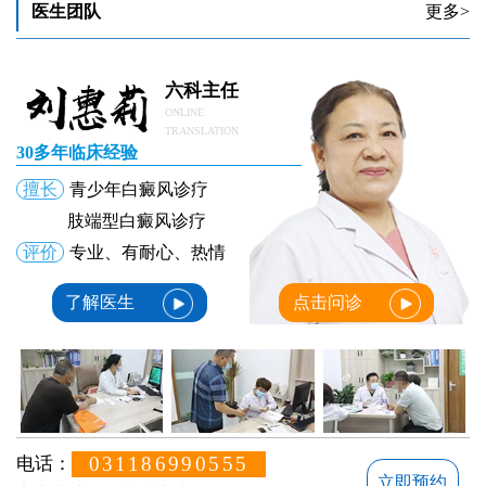
医生团队
更多>
六科主任
ONLINE
TRANSLATION
30多年临床经验
擅长
青少年白癜风诊疗
肢端型白癜风诊疗
评价
专业、有耐心、热情
了解医生
点击问诊
031186990555
电话：
立即预约