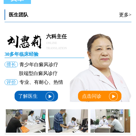
医生团队
更多>
六科主任
ONLINE
TRANSLATION
30多年临床经验
擅长
青少年白癜风诊疗
肢端型白癜风诊疗
评价
专业、有耐心、热情
了解医生
点击问诊