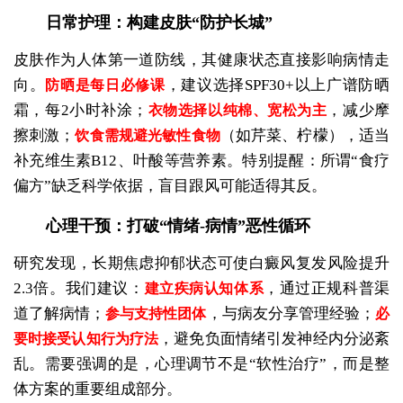
日常护理：构建皮肤“防护长城”
皮肤作为人体第一道防线，其健康状态直接影响病情走
向。
，建议选择SPF30+以上广谱防晒
防晒是每日必修课
霜，每2小时补涂；
，减少摩
衣物选择以纯棉、宽松为主
擦刺激；
（如芹菜、柠檬），适当
饮食需规避光敏性食物
补充维生素B12、叶酸等营养素。特别提醒：所谓“食疗
偏方”缺乏科学依据，盲目跟风可能适得其反。
心理干预：打破“情绪-病情”恶性循环
研究发现，长期焦虑抑郁状态可使白癜风复发风险提升
2.3倍。我们建议：
，通过正规科普渠
建立疾病认知体系
道了解病情；
，与病友分享管理经验；
参与支持性团体
必
，避免负面情绪引发神经内分泌紊
要时接受认知行为疗法
乱。需要强调的是，心理调节不是“软性治疗”，而是整
体方案的重要组成部分。