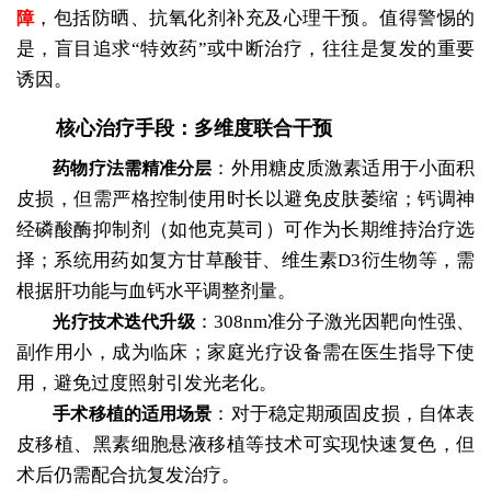
，包括防晒、抗氧化剂补充及心理干预。值得警惕的
障
是，盲目追求“特效药”或中断治疗，往往是复发的重要
诱因。
核心治疗手段：多维度联合干预
：外用糖皮质激素适用于小面积
药物疗法需精准分层
皮损，但需严格控制使用时长以避免皮肤萎缩；钙调神
经磷酸酶抑制剂（如他克莫司）可作为长期维持治疗选
择；系统用药如复方甘草酸苷、维生素D3衍生物等，需
根据肝功能与血钙水平调整剂量。
：308nm准分子激光因靶向性强、
光疗技术迭代升级
副作用小，成为临床；家庭光疗设备需在医生指导下使
用，避免过度照射引发光老化。
：对于稳定期顽固皮损，自体表
手术移植的适用场景
皮移植、黑素细胞悬液移植等技术可实现快速复色，但
术后仍需配合抗复发治疗。