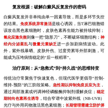
复发根源：破解白癜风反复发作的密码
白癜风复发并非单纯由单一因素导致，而是多环节失控
的结果。
是核心诱因，当T淋巴细胞错
免疫系统异常激活
误攻击黑色素细胞时，皮肤色素再生能力被持续抑制；
则像一把“隐形刀”，不断破坏细胞结构；
氧化应激失衡
神
与
进一步加剧病情波动。此
经内分泌紊乱
微量元素缺乏
外，紫外线暴晒、皮肤外伤、过度劳累等外部刺激，可
能成为压垮病情稳定的“后一根稻草”。
治疗原则：从“急救式”到“持久战”的思维转变
传统治疗常聚焦于快速复色，但现代医学更倡导“控制-
维持-预防”的三阶段策略。
，
急性期以抑制免疫反应为主
通过局部激素或钙调神经磷酸酶抑制剂缓解炎症；
稳定
，结合窄谱中波紫外线（NB-UVB）
期转向色素再生诱导
光疗与外用药物激活黑色素细胞；
长期管理需建立防护屏