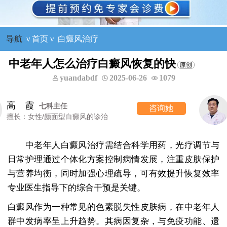
导航
ν
首页
ν
白癜风治疗
中老年人怎么治疗白癜风恢复的快
yuandabdf
2025-06-26
1079
王树申
一科主任
咨询她
擅长：外科手术治疗各类白癜风等
中老年人白癜风治疗需结合科学用药，光疗调节与
日常护理通过个体化方案控制病情发展，注重皮肤保护
与营养均衡，同时加强心理疏导，可有效提升恢复效率
专业医生指导下的综合干预是关键。
白癜风作为一种常见的色素脱失性皮肤病，在中老年人
群中发病率呈上升趋势。其病因复杂，与免疫功能、遗