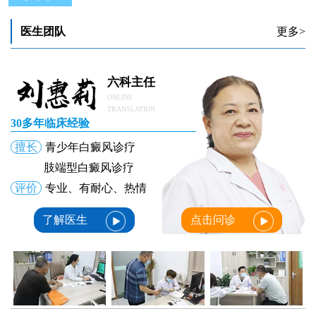
中老年人白癜风治疗要注意什么
中老年人怎么治疗白癜风恢复的快
医生团队
更多>
中老年人身上长白斑是否是白癜风
六科主任
ONLINE
TRANSLATION
30多年临床经验
擅长
青少年白癜风诊疗
肢端型白癜风诊疗
评价
专业、有耐心、热情
了解医生
点击问诊