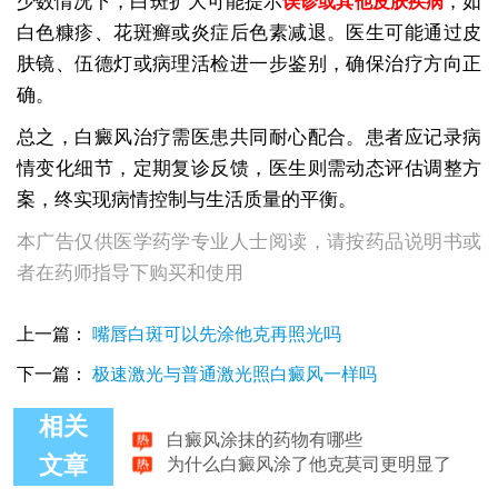
少数情况下，白斑扩大可能提示
，如
误诊或其他皮肤疾病
白色糠疹、花斑癣或炎症后色素减退。医生可能通过皮
肤镜、伍德灯或病理活检进一步鉴别，确保治疗方向正
确。
总之，白癜风治疗需医患共同耐心配合。患者应记录病
情变化细节，定期复诊反馈，医生则需动态评估调整方
案，终实现病情控制与生活质量的平衡。
本广告仅供医学药学专业人士阅读，请按药品说明书或
者在药师指导下购买和使用
上一篇：
嘴唇白斑可以先涂他克再照光吗
下一篇：
极速激光与普通激光照白癜风一样吗
白癜风涂抹的药物有哪些
相关
为什么白癜风涂了他克莫司更明显了
文章
白癜风涂他克莫司后多久能接触衣物
白癜风涂什么药膏最好