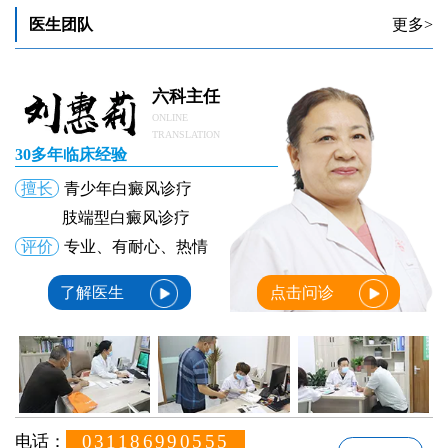
白癜风涂药后起疹子如何应对
医生团队
更多>
十三岁孩子白癜风涂他克莫司什么浓度
六科主任
ONLINE
TRANSLATION
30多年临床经验
擅长
青少年白癜风诊疗
肢端型白癜风诊疗
评价
专业、有耐心、热情
了解医生
点击问诊
031186990555
电话：