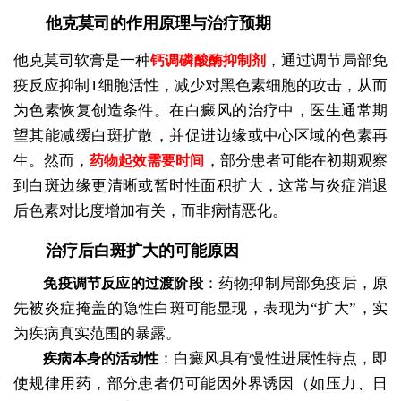
他克莫司的作用原理与治疗预期
他克莫司软膏是一种
，通过调节局部免
钙调磷酸酶抑制剂
疫反应抑制T细胞活性，减少对黑色素细胞的攻击，从而
为色素恢复创造条件。在白癜风的治疗中，医生通常期
望其能减缓白斑扩散，并促进边缘或中心区域的色素再
生。然而，
，部分患者可能在初期观察
药物起效需要时间
到白斑边缘更清晰或暂时性面积扩大，这常与炎症消退
后色素对比度增加有关，而非病情恶化。
治疗后白斑扩大的可能原因
：药物抑制局部免疫后，原
免疫调节反应的过渡阶段
先被炎症掩盖的隐性白斑可能显现，表现为“扩大”，实
为疾病真实范围的暴露。
：白癜风具有慢性进展性特点，即
疾病本身的活动性
使规律用药，部分患者仍可能因外界诱因（如压力、日