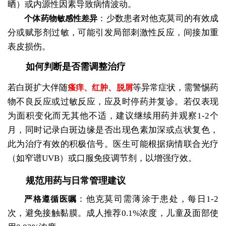
晒）或内源性因素导致病情波动。
：少数患者对他克莫司的有效成
个体药物敏感性差异
分或赋形剂过敏，可能引发局部刺激性反应，间接加重
表皮损伤。
如何判断是否需调整治疗
若白斑扩大伴随
等异常症状，需警惕药
瘙痒、红肿、脱屑
物不良反应或过敏反应，应及时停药并复诊。若仅表现
为面积变化而无其他不适，建议继续用药并观察1-2个
月，同时记录白斑边缘是否出现色素加深或点状复色，
此为治疗有效的积极信号。医生可能根据病情联合光疗
（如窄谱UVB）或口服免疫调节剂，以增强疗效。
规范用药与日常管理建议
：他克莫司需薄涂于患处，每日1-2
严格遵循医嘱
次，避免接触黏膜。成人推荐0.1%浓度，儿童及面部使