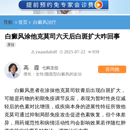
导航
ν
首页
ν
白癜风治疗
白癜风涂他克莫司六天后白斑扩大咋回事
yuandabdf
2025-07-22
939
高 霞
七科主任
咨询她
擅长：女性/颜面型白癜风的诊治
白癜风患者在涂抹他克莫司软膏后出现白斑扩大，
可能是药物的初期免疫调节反应，表现为暂时性炎症减
轻后的色素对比增强，或疾病本身的进展性特征所致他
克莫司通过抑制局部免疫攻击促进色素恢复，但个体差
异，用药规范性和病情活动性均会影响效果若伴随红肿