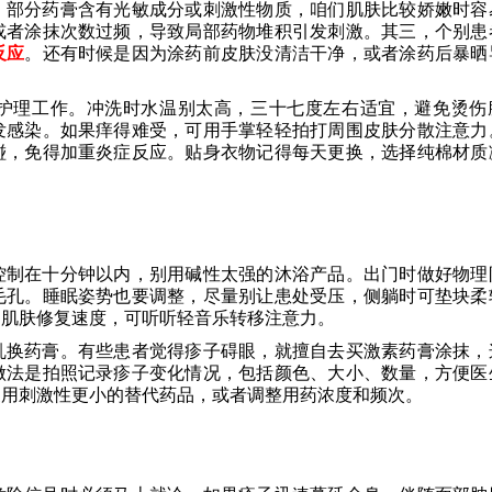
，部分药膏含有光敏成分或刺激性物质，咱们肌肤比较娇嫩时容
或者涂抹次数过频，导致局部药物堆积引发刺激。其三，个别患
反应
。还有时候是因为涂药前皮肤没清洁干净，或者涂药后暴晒
护理工作。冲洗时水温别太高，三十七度左右适宜，避免烫伤
发感染。如果痒得难受，可用手掌轻轻拍打周围皮肤分散注意力
碰，免得加重炎症反应。贴身衣物记得每天更换，选择纯棉材质
控制在十分钟以内，别用碱性太强的沐浴产品。出门时做好物理
毛孔。睡眠姿势也要调整，尽量别让患处受压，侧躺时可垫块柔
响肌肤修复速度，可听听轻音乐转移注意力。
乱换药膏。有些患者觉得疹子碍眼，就擅自去买激素药膏涂抹，
做法是拍照记录疹子变化情况，包括颜色、大小、数量，方便医
换用刺激性更小的替代药品，或者调整用药浓度和频次。