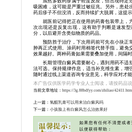
虽然多数药疹属于轻度反应，但出现特定
吸困难，这可能是严重过敏征兆。另外，患处
药后疹子不但没消，反而持续扩大脱屑，这提
就医前记得把正在使用的药膏包装带上，
次出现还是反复出现，这有助于判断是速发型
分，以后避开含类似物质的药品。
预防胜于治疗，下次用药前可先在小块正
肿再正式使用。涂药时用棉签代替手指，避免
效果越好。两种药膏如果需要叠加使用，间隔
长期管理白癜风需要耐心，遇到用药不适
法可选。保持规律作息，适当补充维生素，增
随时通过线上渠道咨询专业意见，科学应对才
本广告仅供医学药学专业人士阅读，请按药品
当前文章地址：
https://3g.88bdfyy.com/zhiliao/42411.htm
上一篇：
氢醌乳膏可以用来治白癜风吗
下一篇：
小孩脸上有白癜风怎么治效果好
如果您有任何不清楚或者
以便获得帮助：