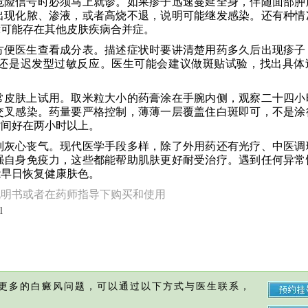
危险信号时必须马上就诊。如果疹子迅速蔓延全身，伴随面部肿
出现化脓、渗液，或者高烧不退，说明可能继发感染。还有种情
示可能存在其他皮肤疾病合并症。
方便医生查看成分表。描述症状时要讲清楚用药多久后出现疹子
还是迟发型过敏反应。医生可能会建议做斑贴试验，找出具体
常皮肤上试用。取米粒大小的药膏涂在手腕内侧，观察二十四小
交叉感染。药量要严格控制，薄薄一层覆盖住白斑即可，不是涂
时间好在两小时以上。
别灰心丧气。现代医学手段多样，除了外用药还有光疗、中医调
强自身免疫力，这些都能帮助肌肤更好耐受治疗。遇到任何异常
能早日恢复健康肤色。
说明书或者在药师指导下购买和使用
l
更多的白癜风问题，可以通过以下方式与医生联系，