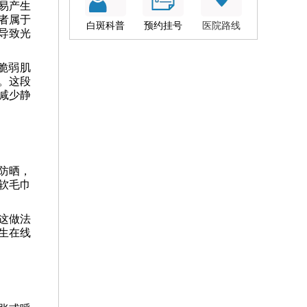
易产生
者属于
白斑科普
预约挂号
医院路线
导致光
脆弱肌
。这段
减少静
防晒，
软毛巾
这做法
生在线