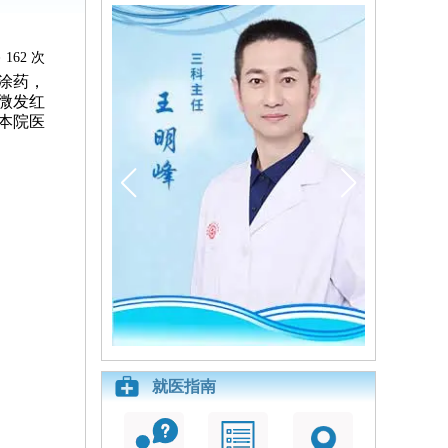
162 次
涂药，
微发红
本院医
就医指南