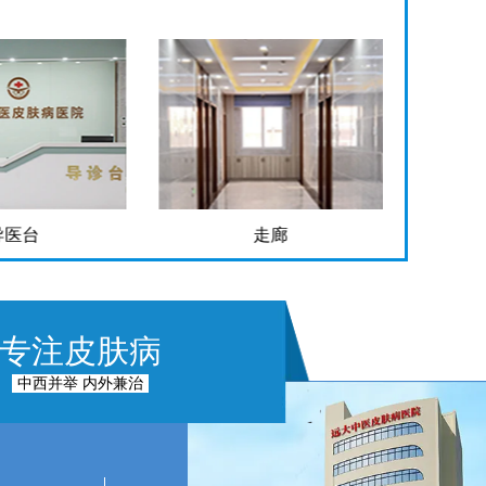
导医台
走廊
专注皮肤病
中西并举 内外兼治