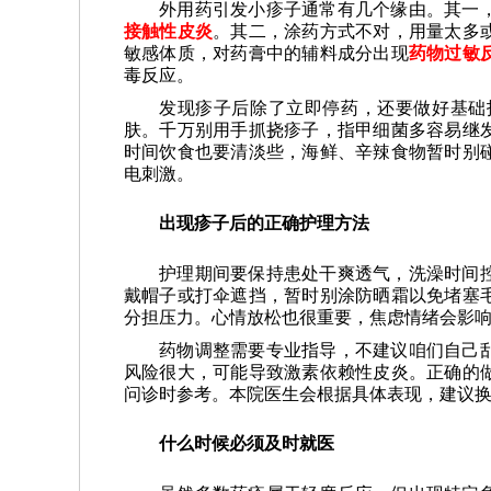
外用药引发小疹子通常有几个缘由。其一
接触性皮炎
。其二，涂药方式不对，用量太多
敏感体质，对药膏中的辅料成分出现
药物过敏
毒反应。
发现疹子后除了立即停药，还要做好基础
肤。千万别用手抓挠疹子，指甲细菌多容易继
时间饮食也要清淡些，海鲜、辛辣食物暂时别
电刺激。
出现疹子后的正确护理方法
护理期间要保持患处干爽透气，洗澡时间
戴帽子或打伞遮挡，暂时别涂防晒霜以免堵塞
分担压力。心情放松也很重要，焦虑情绪会影
药物调整需要专业指导，不建议咱们自己
风险很大，可能导致激素依赖性皮炎。正确的
问诊时参考。本院医生会根据具体表现，建议
什么时候必须及时就医