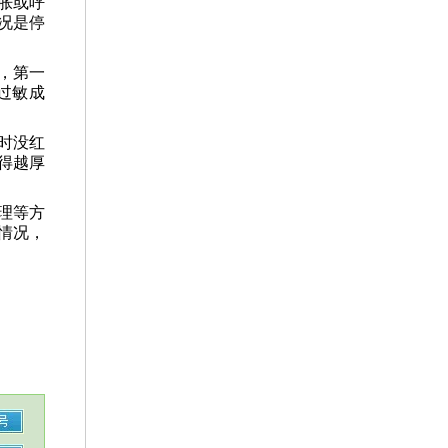
胀或呼
况是停
，第一
过敏成
时没红
得越厚
理等方
情况，