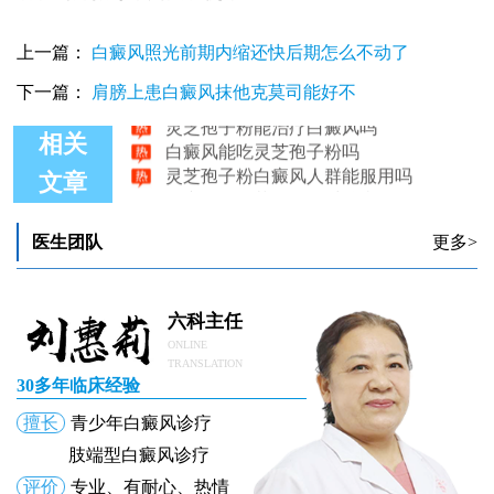
上一篇：
白癜风照光前期内缩还快后期怎么不动了
下一篇：
肩膀上患白癜风抹他克莫司能好不
灵芝孢子粉能治疗白癜风吗
白癜风能吃灵芝孢子粉吗
相关
灵芝孢子粉白癜风人群能服用吗
白癜风吃灵芝孢子粉对治疗管用吗
文章
灵芝孢子粉能不能治疗白癜风
灵芝孢子粉可以治好白癜风吗
医生团队
更多>
六科主任
ONLINE
TRANSLATION
30多年临床经验
擅长
青少年白癜风诊疗
肢端型白癜风诊疗
评价
专业、有耐心、热情