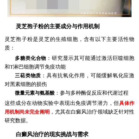
灵芝孢子粉的主要成分与作用机制
灵芝孢子粉是灵芝的生殖细胞，含有以下主要活性物
质：
：研究显示其可能通过激活巨噬细胞
多糖类化合物
和T淋巴细胞调节免疫功能
：具有抗氧化作用，可能缓解氧化应激
三萜类物质
对黑素细胞的损伤
：参与多种酶促反应和代谢过程
微量元素与氨基酸
这些成分在动物实验中表现出免疫调节潜力，但
具体作
，尤其在白癜风治疗领域缺乏针对性
用机制尚未完全阐明
研究数据。
白癜风治疗的现实挑战与需求