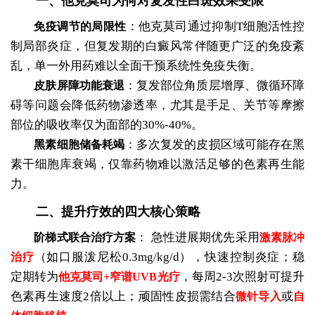
一、他克莫司为何对复发性白斑效果受限
：他克莫司通过抑制T细胞活性控
免疫调节的局限性
制局部炎症，但复发期的白癜风常伴随更广泛的免疫紊
乱，单一外用药难以全面干预系统性免疫失衡。
：复发部位角质层增厚、微循环障
皮肤屏障功能衰退
碍等问题会降低药物渗透率，尤其是手足、关节等摩擦
部位的吸收率仅为面部的30%-40%。
：多次复发的皮损区域可能存在黑
黑素细胞储备耗竭
素干细胞库衰竭，仅靠药物难以激活足够的色素再生能
力。
二、提升疗效的四大核心策略
：
急性进展期优先采用
阶梯式联合治疗方案
激素脉冲
（如口服泼尼松0.3mg/kg/d），快速控制炎症；稳
治疗
定期转为
，每周2-3次照射可提升
他克莫司+窄谱UVB光疗
色素再生速度2倍以上；顽固性皮损需结合
或
微针导入
自