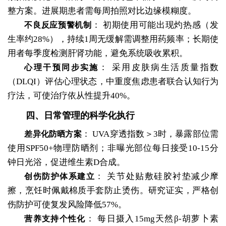
整方案。进展期患者需每周拍照对比边缘模糊度。
：
初期使用可能出现灼热感（发
不良反应预警机制
生率约28%），持续1周无缓解需调整用药频率；长期使
用者每季度检测肝肾功能，避免系统吸收累积。
：
采用皮肤病生活质量指数
心理干预同步实施
（DLQI）评估心理状态，中重度焦虑患者联合认知行为
疗法，可使治疗依从性提升40%。
四、日常管理的科学化执行
：
UVA穿透指数＞3时，暴露部位需
差异化防晒方案
使用SPF50+物理防晒剂；非曝光部位每日接受10-15分
钟日光浴，促进维生素D合成。
：
关节处贴敷硅胶衬垫减少摩
创伤防护体系建立
擦，烹饪时佩戴棉质手套防止烫伤。研究证实，严格创
伤防护可使复发风险降低57%。
：
每日摄入15mg天然β-胡萝卜素
营养支持个性化