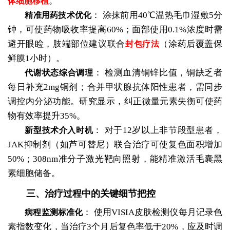
。
体细胞移植
：
涂抹前用40℃温热毛巾湿敷5分
精准用药技术优化
钟，可使药物吸收率提高60%；面部使用0.1%浓度时需
避开眼睑，肢端部位建议联合
（涂药后覆盖保
封包疗法
鲜膜1小时）。
：
检测血清铜锌比值，铜缺乏者
代谢状态综合调理
每日补充2mg铜剂；合并甲状腺抗体阳性患者，需同步
调控内分泌功能。研究显示，纠正微量元素失衡可使药
物有效率提升35%。
：
对于12岁以上非节段型患者，
新型技术介入时机
JAK抑制剂（如芦可替尼）联合治疗可使复色面积增加
50%；308nm准分子激光靶向照射，能精准激活毛囊黑
素细胞储备。
三、治疗过程中的关键细节把控
：
使用VISIA皮肤检测仪每月记录色
病程监测标准化
素指数变化，当治疗3个月后复色率低于20%，应及时调