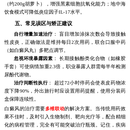
（约200g胡萝卜），增强黑素细胞抗氧化能力；地中海
饮食模式可降低炎症因子IL-17水平。
五、常见误区与矫正建议
：
盲目增加涂抹次数会导致接触
自行增量加速治疗
性皮炎，正确做法是维持每日2次用药，联合口服中药
（如白癜风丸）多靶点调节。
：
长期接触酚类化合物（如橡胶
忽视环境暴露因素
手套）可使病情加重2.3倍，职业暴露人群需每半年检测
尿酚代谢物。
：
超过72小时停药会使表皮药物浓
治疗间断性执行
度下降90%，外出旅行时应设置用药提醒，使用分装药
盒保障连续性。
白癜风的治疗需要
的解决方案。当传统用药效
多维联动
果不佳时，及时引入生物制剂、靶向光疗等，配合精细
化的病程管理，完全有可能突破治疗瓶颈。记住，疾病