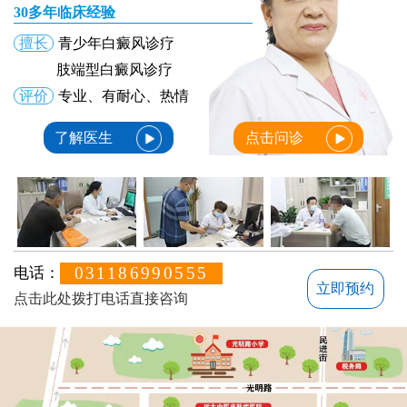
30多年临床经验
擅长
青少年白癜风诊疗
肢端型白癜风诊疗
评价
专业、有耐心、热情
了解医生
点击问诊
031186990555
电话：
立即预约
点击此处拨打电话直接咨询