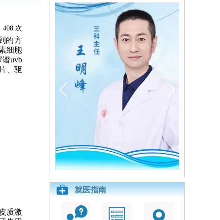
408 次
到的方
素细胞
uvb
片、驱
就医指南
皮质激