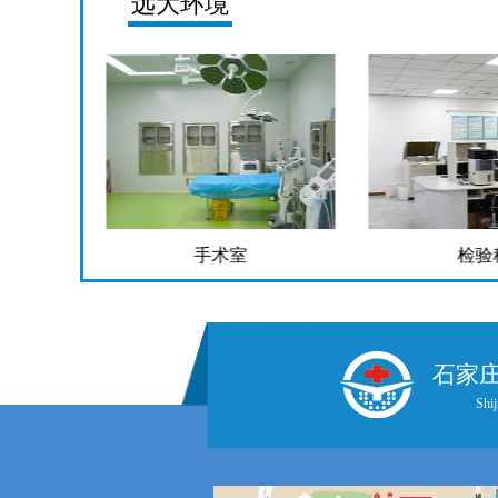
远大环境
检验科
药
石家
Shij