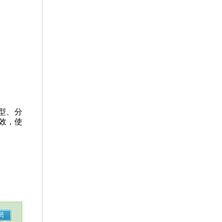
型、分
效，使