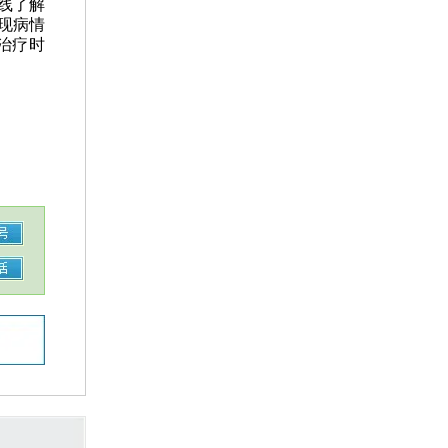
线了解
现病情
治疗时