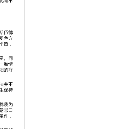
化道不
括伍德
复色方
平衡，
应。同
一厢情
细的疗
法并不
生保持
棉质为
意忌口
条件，