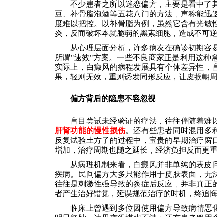
不少患者之所以迷恋偏方，主要是看中了
豆、补骨脂泡酒等五花八门的方法，声称能迅
度难以把控。以补骨脂为例，虽然它含有光敏
炎，反而破坏本就脆弱的黑素细胞，造成不可
从心理层面分析，许多病友在确诊初期容
所谓"速效"方案。一些不良商家正是利用这种
实际上，白癜风的病程发展具有个体差异性，
果，轻则无效，重则诱发同形反应，让皮损朝
偏方背后的隐患不容忽视
盲目尝试未经验证的疗法，往往伴随着难
肝肾功能的慢性损伤
。还有些患者同时混用多
反复试验土方子的过程中，宝贵的早期治疗窗
增加，治疗周期也随之延长，经济负担反而更
从病理机制来看，白癜风并非单纯的表皮
疾病。民间偏方大多只能作用于皮肤表面，无
往往是刺激性强导致的炎症后反应，并非真正
者产生治好错觉，延误规范治疗的时机，终追
临床上曾遇到多位因使用偏方导致病情恶化