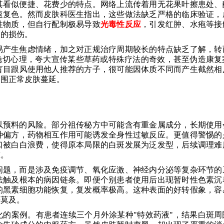
其看似便捷、花费少的特点。网络上流传着用无花果叶擦患处、
速复色。然而皮肤科医生指出，这些做法缺乏严格的临床验证，
性物质，但自行配制极易导致
光毒性反应
，引发红肿、水疱等接
逆的损伤。
易产生焦虑情绪，加之对正规治疗周期较长的特点缺乏了解，转
急切心理，夸大宣传某些草药或特殊疗法的奇效，甚至伪造康复
盲目跟风使用他人推荐的方子，很可能因体质不同而产生截然相
周围正常皮肤蔓延。
以预料的风险。部分祖传秘方中可能含有重金属成分，长期使用
种偏方，药物相互作用可能诱发全身性过敏反应。更值得警惕的
口被白白浪费，使得原本局限的白斑发展为泛发型，后续调理难
重。
问题，而是涉及免疫调节、氧化应激、神经内分泌等复杂环节的
法触及根本的病因链条。即便个别患者使用后出现暂时性色素沉
的黑素细胞功能恢复，复发概率极高。这种表面的好转假象，容
悔莫及。
的案例。有患者连续三个月外涂某种"特效药液"，结果白斑周