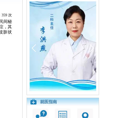
359 次
民间秘
症，其
皮肤状
就医指南