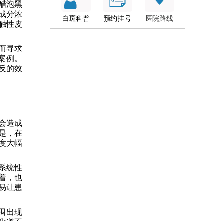
醋泡黑
成分浓
白斑科普
预约挂号
医院路线
触性皮
而寻求
案例。
反的效
会造成
是，在
度大幅
系统性
着，也
易让患
围出现