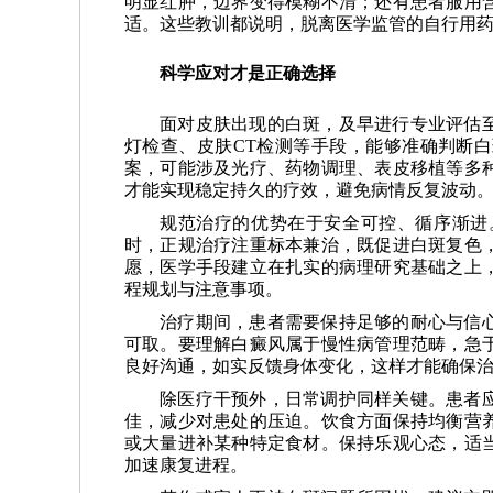
明显红肿，边界变得模糊不清；还有患者服用
适。这些教训都说明，脱离医学监管的自行用
科学应对才是正确选择
面对皮肤出现的白斑，及早进行专业评估
灯检查、皮肤CT检测等手段，能够准确判断
案，可能涉及光疗、药物调理、表皮移植等多
才能实现稳定持久的疗效，避免病情反复波动
规范治疗的优势在于安全可控、循序渐进
时，正规治疗注重标本兼治，既促进白斑复色
愿，医学手段建立在扎实的病理研究基础之上
程规划与注意事项。
治疗期间，患者需要保持足够的耐心与信
可取。要理解白癜风属于慢性病管理范畴，急
良好沟通，如实反馈身体变化，这样才能确保
除医疗干预外，日常调护同样关键。患者
佳，减少对患处的压迫。饮食方面保持均衡营
或大量进补某种特定食材。保持乐观心态，适
加速康复进程。