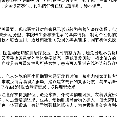
含朱砂成分的内服药方，虽然皮肤暂时变黑，却出现了严重的消
药，安全系数极低，付出的代价往往远超预期，得不偿失。
至关重要。现代医学针对白癜风已形成较为完善的诊疗体系，包
白斑分期分型。本院医生会根据患者的具体情况，制定个性化的
种技术联合应用。通过精准靶向受损的黑素细胞，调节机体免疫
。
。医生会密切监测治疗反应，及时调整方案，避免出现不良反
，又着手改善患者的整体免疫状态，降低复发风险。相比偏方的
，疗效具有可重复性和可持续性，患者可以通过在线咨询获取详
心。色素细胞的再生周期通常需要数月时间，短期内频繁更换方
于求成反而容易陷入骗局。建议建立规律的复诊习惯，与主治医
治疗方案始终贴合病情进展，取得理想效果。
应注意保护皮损部位，避免摩擦、外伤等物理刺激。衣着以宽松
养，可适量增加坚果、豆类、动物肝脏等食物的摄入，但无需刻
当参与体育锻炼，有助于增强机体抵抗力，为色素恢复创造有利