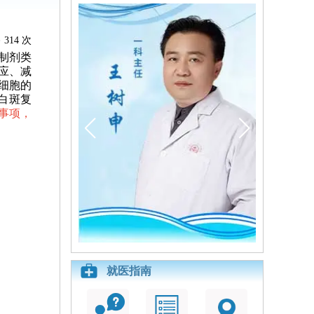
314 次
制剂类
应、减
细胞的
白斑复
事项，
就医指南