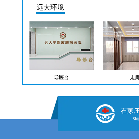
远大环境
导医台
走
石家
Shij