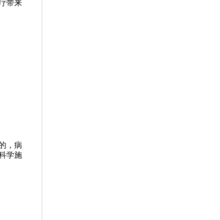
疗带来
的，病
科学施