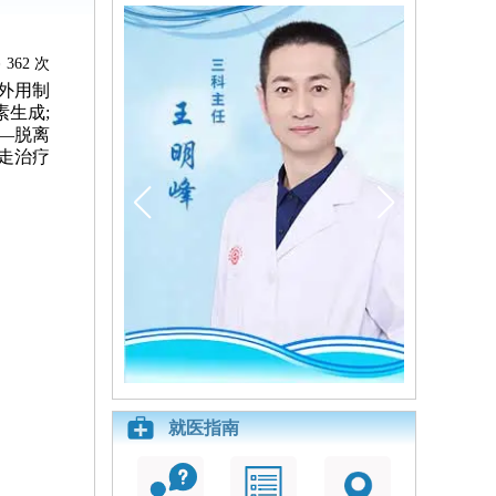
362 次
外用制
生成;
—脱离
走治疗
就医指南