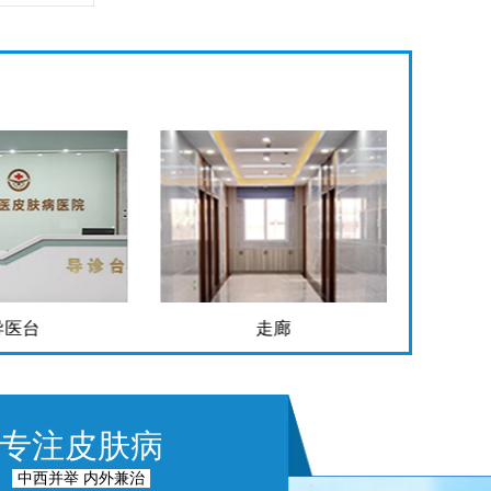
导医台
走廊
专注皮肤病
中西并举 内外兼治