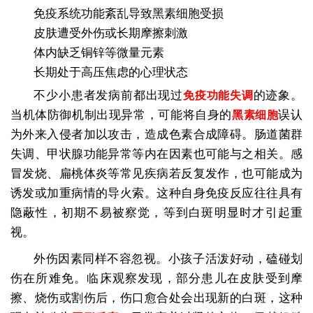
免疫系统功能紊乱导致黑素细胞受损
皮肤遭受外伤或长期摩擦刺激
体内缺乏铜锌等微量元素
长期处于高压焦虑的心理状态
不少小患者发病前都出现过
的迹象。
免疫功能失调
当机体防御机制出现异常，可能将自身的
误认
黑素细胞
为外来入侵者加以攻击，造成色素合成障碍。肠道菌群
失调、甲状腺功能异常等内在因素也可能与之相关。感
冒发烧、扁桃体炎等常见疾病若反复发作，也可能成为
诱发或加重病情的导火索。这种自身免疫反应往往具有
隐蔽性，初期不易被察觉，等到白斑明显时才引起重
视。
外伤因素同样不容忽视。小孩子活泼好动，磕碰划
伤在所难免。临床观察发现，部分患儿在皮肤受到摩
擦、烧伤或割伤后，伤口愈合处会出现新的白斑，这种