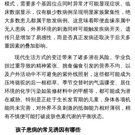
模式，需要多个基因位点同时异常才可能显现症状。临
床数据显示，仅有极少数病例呈现明显家族聚集性，绝
大多数患儿都属于散发病例。这意味着即便血缘亲属中
无人患病，外界环境的刺激同样可能触发疾病开关。遗
传只是增加了易感性，而是否真正发病还取决于后天多
重因素的叠加影响。
现代生活方式的变迁带来了诸多潜在风险。学业负
担过重导致的精神紧张、挑食偏食引发的营养不均、以
及户外活动中不可避免的紫外线照射，这些都可能成为
压垮骆驼的后一根稻草。季节交替时的气温骤变、居住
环境的化学污染如装修材料中的甲醛等，都可能成为潜
在威胁。特别是正处于生长发育期的儿童，身体各项机
能尚未完善，对外界不良刺激的抵御能力相对薄弱，稍
有不慎便可能打破皮肤色素代谢的平衡状态。
孩子患病的常见诱因有哪些