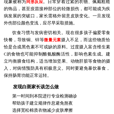
现象被称为
。日常穿着过紧的衣物、佩戴粗糙
同形反应
的饰品，甚至疫苗接种部位的轻微损伤，都可能成为疾
病发展的突破口，家长需格外留意皮肤变化。一旦发现
外伤部位颜色变浅，应尽早采取措施。
饮食习惯与发病密切相关。现在很多孩子偏爱零食
快餐，导致铜、锌等
摄入不足，而这些物质恰
微量元素
恰是合成黑色素不可或缺的原料。过度摄入富含维生素
C的食物也可能抑制酪氨酸酶活性，影响色素生成。建
立均衡膳食结构，适当增加坚果、动物肝脏等食物的摄
入，对病情预防具有积极意义。同时要避免暴饮暴食，
保持肠胃功能正常运转。
发现白斑家长该怎么做
第一时间到本院进行专业检测确诊
帮助孩子建立规律作息避免熬夜
选择宽松棉质衣物减少皮肤摩擦