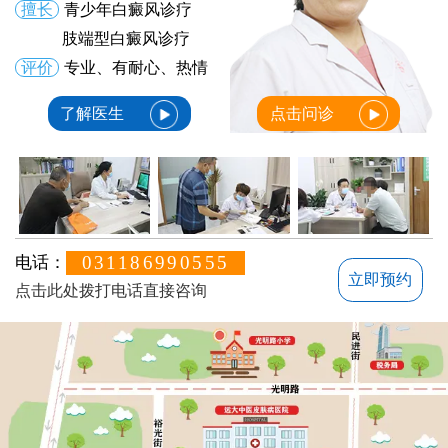
擅长
青少年白癜风诊疗
肢端型白癜风诊疗
评价
专业、有耐心、热情
了解医生
点击问诊
031186990555
电话：
立即预约
点击此处拨打电话直接咨询