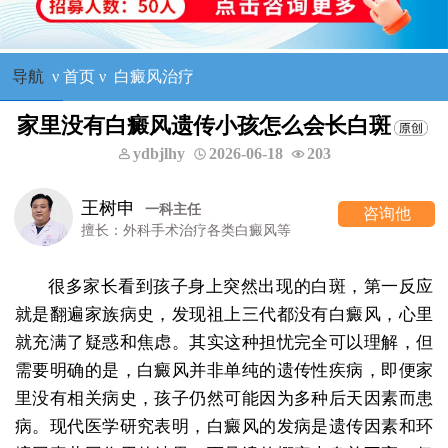
导航
ν
首页
ν
白癜风治疗
家里没有白癜风遗传小孩怎么会长白斑
ydbjlhy
2026-06-18
203
王树申
一科主任
咨询他
擅长：外科手术治疗各类白癜风等
很多家长看到孩子身上突然出现的白斑，第一反应
就是翻遍家族病史，发现祖上三代都没有白癜风，心里
就充满了疑惑和焦虑。其实这种担忧完全可以理解，但
需要明确的是，白癜风并非单纯的遗传性疾病，即便家
里没有相关病史，孩子仍然可能因为多种后天因素而患
病。现代医学研究表明，白癜风的发病是遗传因素和环