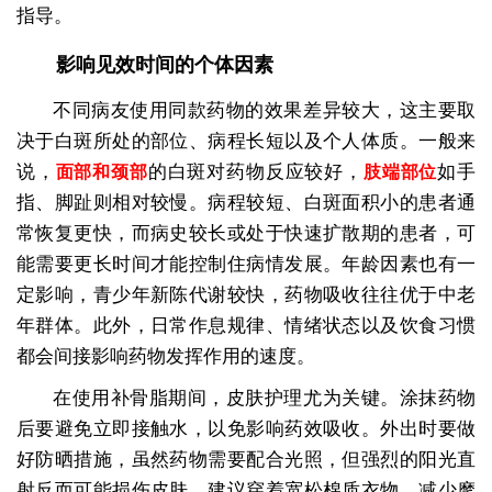
指导。
影响见效时间的个体因素
不同病友使用同款药物的效果差异较大，这主要取
决于白斑所处的部位、病程长短以及个人体质。一般来
说，
的白斑对药物反应较好，
如手
面部和颈部
肢端部位
指、脚趾则相对较慢。病程较短、白斑面积小的患者通
常恢复更快，而病史较长或处于快速扩散期的患者，可
能需要更长时间才能控制住病情发展。年龄因素也有一
定影响，青少年新陈代谢较快，药物吸收往往优于中老
年群体。此外，日常作息规律、情绪状态以及饮食习惯
都会间接影响药物发挥作用的速度。
在使用补骨脂期间，皮肤护理尤为关键。涂抹药物
后要避免立即接触水，以免影响药效吸收。外出时要做
好防晒措施，虽然药物需要配合光照，但强烈的阳光直
射反而可能损伤皮肤。建议穿着宽松棉质衣物，减少摩