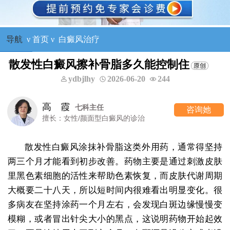
导航
ν
首页
ν
白癜风治疗
散发性白癜风擦补骨脂多久能控制住
ydbjlhy
2026-06-20
244
高 霞
七科主任
咨询她
擅长：女性/颜面型白癜风的诊治
散发性白癜风涂抹补骨脂这类外用药，通常得坚持
两三个月才能看到初步改善。药物主要是通过刺激皮肤
里黑色素细胞的活性来帮助色素恢复，而皮肤代谢周期
大概要二十八天，所以短时间内很难看出明显变化。很
多病友在坚持涂药一个月左右，会发现白斑边缘慢慢变
模糊，或者冒出针尖大小的黑点，这说明药物开始起效