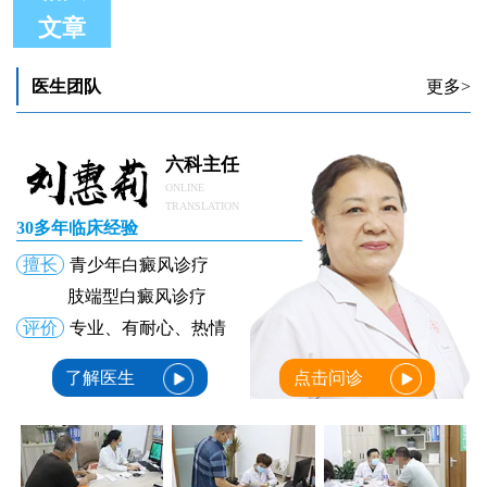
文章
如何科学诊断散发性白癜风
女性散发性白癜风表现症状是什么
医生团队
更多>
散发性白癜风发展成为泛发型白癜风的诱因
极速308准分子激光能控制住散发性白癜风吗
散发性白癜风擦补骨脂多久能控制住
散发性白癜风的症状有哪些
六科主任
ONLINE
TRANSLATION
30多年临床经验
擅长
青少年白癜风诊疗
肢端型白癜风诊疗
评价
专业、有耐心、热情
了解医生
点击问诊