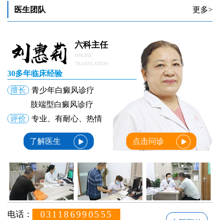
医生团队
更多>
六科主任
ONLINE
TRANSLATION
30多年临床经验
擅长
青少年白癜风诊疗
肢端型白癜风诊疗
评价
专业、有耐心、热情
了解医生
点击问诊
031186990555
电话：