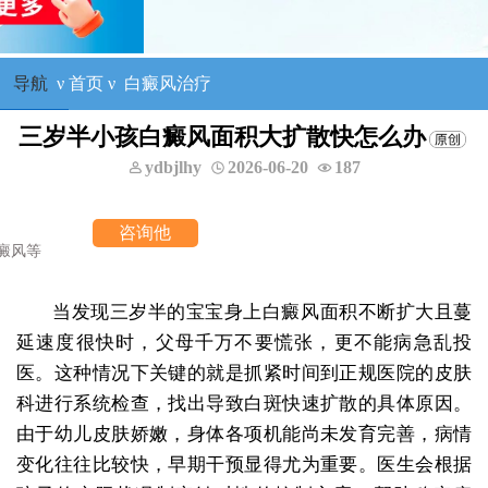
导航
ν
首页
ν
白癜风治疗
三岁半小孩白癜风面积大扩散快怎么办
ydbjlhy
2026-06-20
187
他
当发现三岁半的宝宝身上白癜风面积不断扩大且蔓
延速度很快时，父母千万不要慌张，更不能病急乱投
医。这种情况下关键的就是抓紧时间到正规医院的皮肤
科进行系统检查，找出导致白斑快速扩散的具体原因。
由于幼儿皮肤娇嫩，身体各项机能尚未发育完善，病情
变化往往比较快，早期干预显得尤为重要。医生会根据