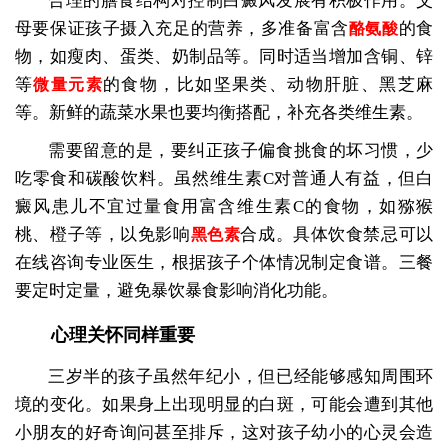
合理的膳食结构对控制白癜风发展有积极作用。父
母要保证孩子摄入充足的营养，多准备富含
的食
酪氨酸
物，如瘦肉、蛋类、奶制品等。同时适当增加含铜、锌
等
的食物，比如坚果类、动物肝脏、黑芝麻
微量元素
等。新鲜的蔬菜水果也要均衡搭配，补充各类维生素。
需要留意的是，要纠正孩子偏食挑食的坏习惯，少
吃零食和碳酸饮料。虽然维生素C对普通人有益，但白
癜风患儿不宜过量食用富含维生素C的食物，如猕猴
桃、橙子等，以免影响
合成。具体饮食禁忌可以
黑色素
在线咨询专业医生，根据孩子个体情况制定食谱。三餐
要定时定量，避免暴饮暴食影响消化功能。
心理关怀同样重要
三岁半的孩子虽然年纪小，但已经能够感知周围环
境的变化。如果身上出现明显的白斑，可能会遭到其他
小朋友的好奇询问甚至排斥，这对孩子幼小的心灵会造