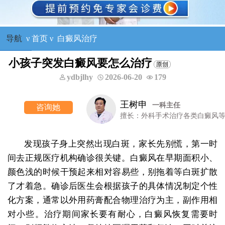
导航
ν
首页
ν
白癜风治疗
小孩子突发白癜风要怎么治疗
ydbjlhy
2026-06-20
179
王树申
一科主任
咨询他
擅长：外科手术治疗各类白癜风等
发现孩子身上突然出现白斑，家长先别慌，第一时
间去正规医疗机构确诊很关键。白癜风在早期面积小、
颜色浅的时候干预起来相对容易些，别拖着等白斑扩散
了才着急。确诊后医生会根据孩子的具体情况制定个性
化方案，通常以外用药膏配合物理治疗为主，副作用相
对小些。治疗期间家长要有耐心，白癜风恢复需要时