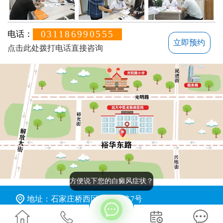
031186990555
电话：
立即预约
点击此处拨打电话直接咨询
方便说下您的白癜风症状？
地址：石家庄桥西区裕华东路7号
版权所有：石家庄远大中医皮肤病医院