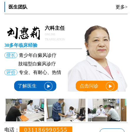
医生团队
更多>
六科主任
ONLINE
TRANSLATION
30多年临床经验
擅长
青少年白癜风诊疗
肢端型白癜风诊疗
评价
专业、有耐心、热情
了解医生
点击问诊
031186990555
电话：