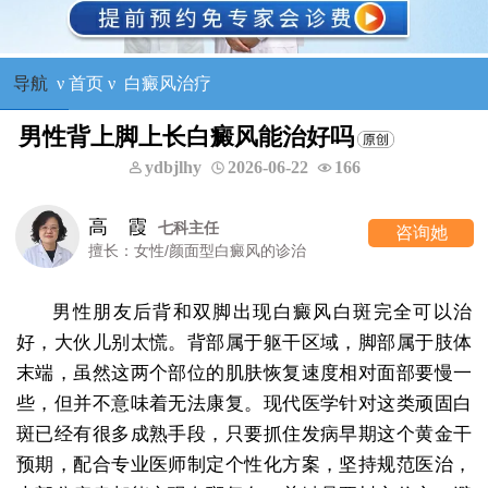
导航
ν
首页
ν
白癜风治疗
男性背上脚上长白癜风能治好吗
ydbjlhy
2026-06-22
166
高 霞
七科主任
咨询她
擅长：女性/颜面型白癜风的诊治
男性朋友后背和双脚出现白癜风白斑完全可以治
好，大伙儿别太慌。背部属于躯干区域，脚部属于肢体
末端，虽然这两个部位的肌肤恢复速度相对面部要慢一
些，但并不意味着无法康复。现代医学针对这类顽固白
斑已经有很多成熟手段，只要抓住发病早期这个黄金干
预期，配合专业医师制定个性化方案，坚持规范医治，