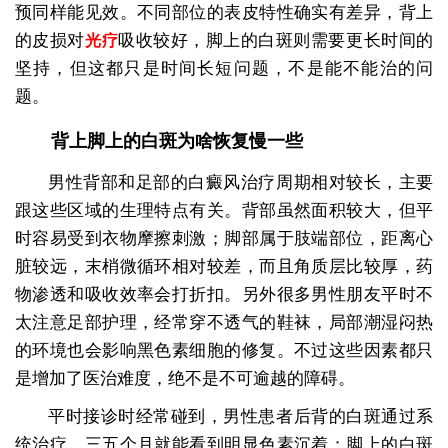
预同样能见效。不同部位的表皮特性确实有差异，背上
的皮损对
吸收较好，脚上的白斑则需要更长时间的
光疗
坚持，但这都只是时间长短问题，不是能不能治的问
题。
背上脚上的白斑为啥恢复慢一些
男性背部和足部的白癜风治疗周期相对较长，主要
跟这些区域的生理特点有关。背部虽然面积较大，但平
时容易受到衣物摩擦刺激；脚部属于肢端部位，距离心
脏较远，末梢微循环相对较差，而且角质层比较厚，药
物渗透和吸收效率会打折扣。另外很多男性朋友平时不
太注意足部护理，经常穿不透气的鞋袜，局部潮湿闷热
的环境也会影响黑色素细胞的修复。不过这些因素都只
是增加了医治难度，绝不是不可逾越的障碍。
平时接诊时经常碰到，男性患者后背的白斑通过系
统治疗，三五个月就能看到明显色素沉着；脚上的白斑