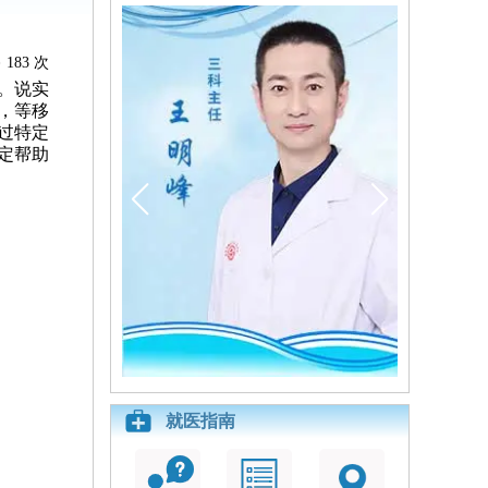
183 次
。说实
，等移
过特定
定帮助
就医指南