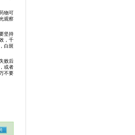
药物可
光观察
要坚持
效，千
，白斑
失败后
，或者
万不要