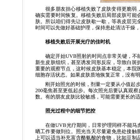
很多朋友担心移植失败了皮肤变得更脆弱
确实需要时间恢复。移植失败后局部皮肤可能
肤。所以咱们得先让皮肤歇一歇，等表皮层完
时间可以先做好基础护理，保持患处清洁干燥
移植失败后开展光疗的佳时机
确定开始UVB照射的时间点非常关键，不
新生皮肤组织，甚至诱发同形反应，导致白斑
重要的观察节点，这时候皮肤基本稳定，本院
细胞存活状态。如果皮肤质地恢复正常，没有明
刚开始照光的时候，剂量一定要从小值起步
200毫焦甚至更低起步。每次照光后要认真观
数。有的朋友皮肤比较敏感，可能需要更长的
照光过程中的细节把控
在做UVB光疗期间，日常护理同样不能马
晒工作要做到位。照光当天尽量避免患处接触
上可以适当补充富含酪氨酸的食物，比如豆制