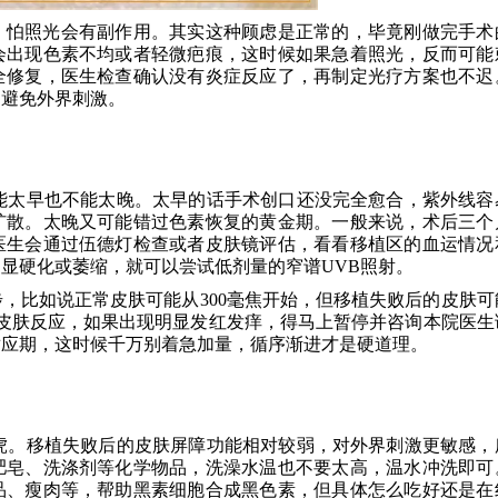
，怕照光会有副作用。其实这种顾虑是正常的，毕竟刚做完手术
会出现色素不均或者轻微疤痕，这时候如果急着照光，反而可能
全修复，医生检查确认没有炎症反应了，再制定光疗方案也不迟
，避免外界刺激。
能太早也不能太晚。太早的话手术创口还没完全愈合，紫外线容
扩散。太晚又可能错过色素恢复的黄金期。一般来说，术后三个
医生会通过伍德灯检查或者皮肤镜评估，看看移植区的血运情况
显硬化或萎缩，就可以尝试低剂量的窄谱UVB照射。
，比如说正常皮肤可能从300毫焦开始，但移植失败后的皮肤可
察皮肤反应，如果出现明显发红发痒，得马上暂停并咨询本院医生
适应期，这时候千万别着急加量，循序渐进才是硬道理。
虎。移植失败后的皮肤屏障功能相对较弱，对外界刺激更敏感，
肥皂、洗涤剂等化学物品，洗澡水温也不要太高，温水冲洗即可
品、瘦肉等，帮助黑素细胞合成黑色素，但具体怎么吃好还是在