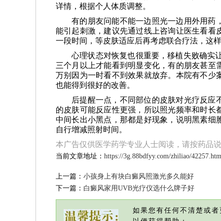
详情，根据个人体质调整。
有的朋友问能不能一边照光一边用外用药
能引起刺激，建议先通过线上咨询让医生看看
一段时间，等皮肤适应后再考虑联合疗法，这
心理状态对恢复也很重要，移植失败确实让
三个月以上才能看到明显变化，有的朋友甚至
万别因为一时看不到效果就放弃。本院有不少
也能得到很好的改善。
后提醒一点，不同部位的皮肤对光疗反应
的皮肤可能反应性更强，所以照光频率和时长
中间长出小黑点，那都是好现象，说明黑素细
自行增减照射时间。
本广告仅供医学药学专业人士阅读，请按药品
当前文章地址：
https://3g.88bdfyy.com/zhiliao/42257.htm
上一篇：
小孩身上有块白癜风照激光多久能好
下一篇：
白癜风家用UVB光疗仪选什么牌子好
如果您有任何不清楚或者