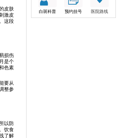
的皮肤
白斑科普
预约挂号
医院路线
刺激皮
。这段
易损伤
月是个
和色素
能要从
调整参
所以防
。饮食
线了解