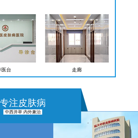
导医台
走廊
专注皮肤病
中西并举 内外兼治