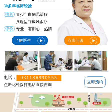
TRANSLATION
30多年临床经验
擅长
青少年白癜风诊疗
肢端型白癜风诊疗
评价
专业、有耐心、热情
了解医生
点击问诊
031186990555
电话：
立即预约
点击此处拨打电话直接咨询