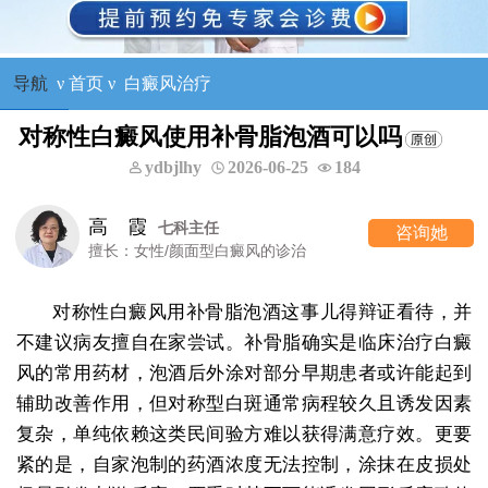
导航
ν
首页
ν
白癜风治疗
对称性白癜风使用补骨脂泡酒可以吗
ydbjlhy
2026-06-25
184
高 霞
七科主任
咨询她
擅长：女性/颜面型白癜风的诊治
对称性白癜风用补骨脂泡酒这事儿得辩证看待，并
不建议病友擅自在家尝试。补骨脂确实是临床治疗白癜
风的常用药材，泡酒后外涂对部分早期患者或许能起到
辅助改善作用，但对称型白斑通常病程较久且诱发因素
复杂，单纯依赖这类民间验方难以获得满意疗效。更要
紧的是，自家泡制的药酒浓度无法控制，涂抹在皮损处