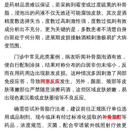
是药材品质难以保证，若采购到霉变或过度硫熏的补骨
脂，浸泡出的药液不仅无效还可能腐蚀皮肤。其次是酒
精度数选择失当，度数过高刺激性强，度数过低则有效
成分析出不充分。更为关键的是，多数患者不清楚自身
白斑处于何分期，进展期皮损接触酒精刺激极易扩大病
变范围。
门诊中常见此类案例，病友听闻补骨脂泡酒有效，
便自行配制涂抹，结果对称分布的白斑非但未缩小，反
而在用药周边出现新发皮损。这种情况多因刺激了局部
免疫应答，导致
发生。另外，颜面、颈部等皮
同形反应
肤薄嫩部位严禁随意涂擦药酒，这些区域皮肤娇嫩，易
出现色素沉着或皮肤萎缩等不良反应。
确需尝试补骨脂疗法者，建议前往正规医疗单位选
用成品制剂。现今临床有经过标准化提取的
等
补骨脂酊
药品，浓度规范、灭菌，配合窄谱紫外线照射疗效更