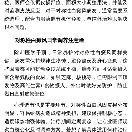
稳。医师会依据皮损部位、面积大小调整用法，并能及
时监测皮肤反应。对于对称性白癜风病友，通常需要系
统调理，配合内服药调节机体免疫，单纯外治难以解决
根本问题。
对称性白癜风日常调养注意啥
除却医学干预，日常养护对对称性白癜风同样关
键。病友需保持规律生物钟，避免熬夜及身心疲惫，这
些因素都可能扰动免疫系统平衡。膳食方面可适量摄入
富含酪氨酸的食材，如黑芝麻、核桃等，但需限制辛辣
发物及高维生素C食物摄入。外出时做好光防护，防止
烈日直射皮损部位。
心理调节也是重要环节。对称性白癜风因皮损分布
明显，容易给病友造成精神负担。建议保持积极心态，
适度锻炼增强体魄。治疗期间定期复诊，让专业医师观
察白斑变化及时调整方案。若想了解具体适用何种治疗