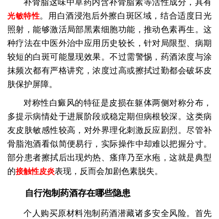
补骨脂这味中草药内含补骨脂素等活性成分，具有
。用白酒浸泡后外擦白斑区域，结合适度日光
光敏特性
照射，能够激活局部黑素细胞功能，推动色素再生。这
种疗法在中医外治中应用历史较长，针对局限型、病期
较短的白斑可能显现效果。不过需警惕，药酒浓度与涂
抹频次都有严格讲究，浓度过高或擦拭过勤都会破坏皮
肤保护屏障。
对称性白癜风的特征是皮损在躯体两侧对称分布，
多提示病情处于进展阶段或稳定期但病根较深。这类病
友皮肤敏感性较高，对外界理化刺激反应剧烈。尽管补
骨脂泡酒看似简便易行，实际操作中却难以把握分寸。
部分患者擦拭后出现灼热、瘙痒乃至水疱，这就是典型
的
表现，反而会加剧色素脱失。
接触性皮炎
自行泡制药酒存在哪些隐患
个人购买原材料泡制药酒潜藏诸多安全风险。首先