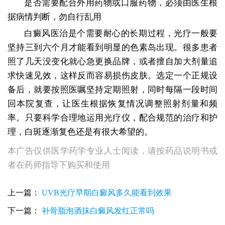
是否需要配合外用药物或口服药物，必须由医生根
据病情判断，勿自行乱用
白癜风医治是个需要耐心的长期过程，光疗一般要
坚持三到六个月才能看到明显的色素岛出现。很多患者
照了几天没变化就心急更换品牌，或者擅自加大剂量追
求快速见效，这样反而容易损伤皮肤。选定一个正规设
备后，就要按照医嘱坚持定期照射，同时每隔一段时间
回本院复查，让医生根据恢复情况调整照射剂量和频
率。只要科学合理地运用光疗仪，配合规范的治疗和护
理，白斑逐渐复色还是有很大希望的。
本广告仅供医学药学专业人士阅读，请按药品说明书或
者在药师指导下购买和使用
家用UVB光疗仪治白癜风哪个牌子好
上一篇：
UVB光疗早期白癜风多久能看到效果
白癜风照家用uvb以后涂他克莫司怎么样
白癜风家用UVB紫外线能不能每天照
下一篇：
补骨脂泡酒抹白癜风发红正常吗
脸上白癜风家用UVB照几秒才合适