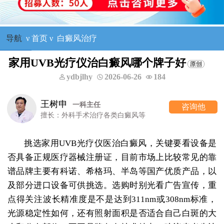
导航
ν
首页
ν
白癜风治疗
家用UVB光疗仪治白癜风哪个牌子好
ydbjlhy
2026-06-26
184
王树申
一科主任
咨询他
擅长：外科手术治疗各类白癜风等
挑选家用UVB光疗仪医治白癜风，关键要看设备是
否具备正规医疗器械注册证，目前市场上比较常见的靠
谱品牌主要有科诺、希格玛、半岛等国产优质产品，以
及部分进口设备可供挑选。选购时别光看广告宣传，重
点得关注波长精准度是不是达到311nm或308nm标准，
光源稳定性如何，还有照射面积是否适合自己白斑的大