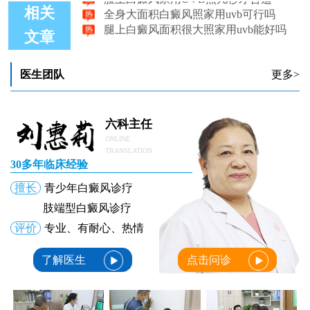
全身大面积白癜风照家用uvb可行吗
相关
腿上白癜风面积很大照家用uvb能好吗
文章
医生团队
更多>
六科主任
ONLINE
TRANSLATION
30多年临床经验
擅长
青少年白癜风诊疗
肢端型白癜风诊疗
评价
专业、有耐心、热情
了解医生
点击问诊