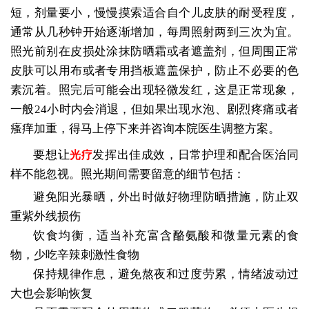
短，剂量要小，慢慢摸索适合自个儿皮肤的耐受程度，
通常从几秒钟开始逐渐增加，每周照射两到三次为宜。
照光前别在皮损处涂抹防晒霜或者遮盖剂，但周围正常
皮肤可以用布或者专用挡板遮盖保护，防止不必要的色
素沉着。照完后可能会出现轻微发红，这是正常现象，
一般24小时内会消退，但如果出现水泡、剧烈疼痛或者
瘙痒加重，得马上停下来并咨询本院医生调整方案。
要想让
发挥出佳成效，日常护理和配合医治同
光疗
样不能忽视。照光期间需要留意的细节包括：
避免阳光暴晒，外出时做好物理防晒措施，防止双
重紫外线损伤
饮食均衡，适当补充富含酪氨酸和微量元素的食
物，少吃辛辣刺激性食物
保持规律作息，避免熬夜和过度劳累，情绪波动过
大也会影响恢复