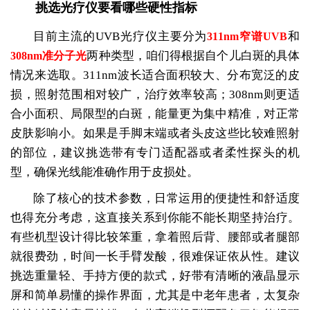
挑选光疗仪要看哪些硬性指标
目前主流的UVB光疗仪主要分为
和
311nm窄谱UVB
两种类型，咱们得根据自个儿白斑的具体
308nm准分子光
情况来选取。311nm波长适合面积较大、分布宽泛的皮
损，照射范围相对较广，治疗效率较高；308nm则更适
合小面积、局限型的白斑，能量更为集中精准，对正常
皮肤影响小。如果是手脚末端或者头皮这些比较难照射
的部位，建议挑选带有专门适配器或者柔性探头的机
型，确保光线能准确作用于皮损处。
除了核心的技术参数，日常运用的便捷性和舒适度
也得充分考虑，这直接关系到你能不能长期坚持治疗。
有些机型设计得比较笨重，拿着照后背、腰部或者腿部
就很费劲，时间一长手臂发酸，很难保证依从性。建议
挑选重量轻、手持方便的款式，好带有清晰的液晶显示
屏和简单易懂的操作界面，尤其是中老年患者，太复杂