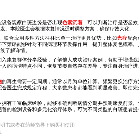
业设备观察白斑边缘是否出现
色素沉着
，可以判断治疗是否起效
复发。本院医生会根据恢复情况适时调整方案，确保疗效大化。
。联合应用多种方法往往比单一治疗更具优势，比如
光疗
配合
齐下策略能够针对不同病理环节发挥作用，提升整体复色概率。
在线了解详情。
加入康复群体分享经验，了解他人成功治疗案例，有助于增强战
个人的病情特点不同，恢复节奏自然存在差异，专注自身治疗进
胞
的再生需要一定周期，通常以月为单位计算。频繁更换治疗方
配合医生完成规定疗程，大多数患者都能看到明显改善。即使完
生拥有丰富临床经验，能够准确判断病情分期并预测康复前景。
完善的检测设备和多元化治疗体系，可为不同类型的白斑患者提
说明书或者在药师指导下购买和使用
l