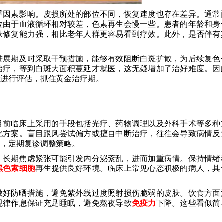
重因素影响。皮损所处的部位不同，恢复速度也存在差异。通常
位由于血液循环相对较差，色素再生会慢一些。患者的年龄和身
肤修复能力强，相比老年人群更容易看到疗效。此外，是否伴有
进展期及时采取干预措施，能够有效阻断白斑扩散，为后续复色
治疗，等到白斑大面积蔓延才就医，这无疑增加了治好难度。因
构进行评估，抓住黄金治疗期。
目前临床上采用的手段包括光疗、药物调理以及外科手术等多种
化方案。盲目跟风尝试偏方或擅自中断治疗，往往会导致病情反
通，定期复诊调整策略。
。长期焦虑紧张可能引发内分泌紊乱，进而加重病情。保持情绪
黑色素细胞
再生提供良好环境。临床上常见心态积极的病人，其
做好防晒措施，避免紫外线过度照射损伤脆弱的皮肤。饮食方面
规律作息保证充足睡眠，避免熬夜导致
免疫力
下降。这些看似简