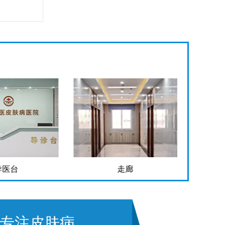
导医台
走廊
专注皮肤病