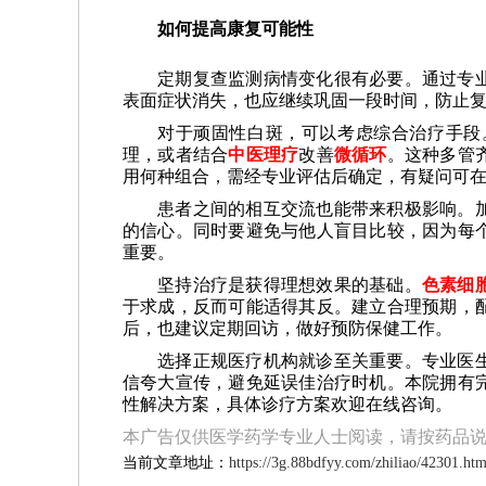
如何提高康复可能性
定期复查监测病情变化很有必要。通过专
表面症状消失，也应继续巩固一段时间，防止
对于顽固性白斑，可以考虑综合治疗手段
理，或者结合
中医理疗
改善
微循环
。这种多管
用何种组合，需经专业评估后确定，有疑问可
患者之间的相互交流也能带来积极影响。
的信心。同时要避免与他人盲目比较，因为每
重要。
坚持治疗是获得理想效果的基础。
色素细
于求成，反而可能适得其反。建立合理预期，
后，也建议定期回访，做好预防保健工作。
选择正规医疗机构就诊至关重要。专业医
信夸大宣传，避免延误佳治疗时机。本院拥有
性解决方案，具体诊疗方案欢迎在线咨询。
本广告仅供医学药学专业人士阅读，请按药品
当前文章地址：
https://3g.88bdfyy.com/zhiliao/42301.htm