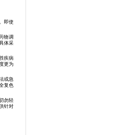
。即使
药物调
具体采
胜疾病
度更为
法或急
全复色
切勿轻
供针对