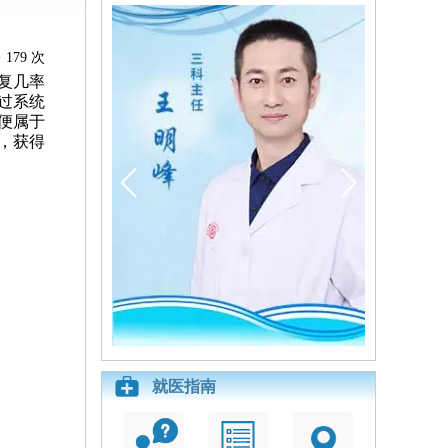
179 次
复几率
过系统
便属于
，获得
就医指南