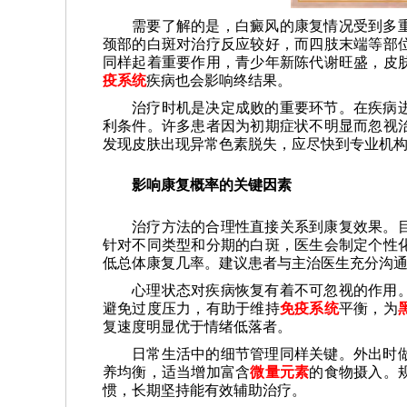
需要了解的是，白癜风的康复情况受到多
颈部的白斑对治疗反应较好，而四肢末端等部
同样起着重要作用，青少年新陈代谢旺盛，皮
疫系统
疾病也会影响终结果。
治疗时机是决定成败的重要环节。在疾病
利条件。许多患者因为初期症状不明显而忽视
发现皮肤出现异常色素脱失，应尽快到专业机
影响康复概率的关键因素
治疗方法的合理性直接关系到康复效果。
针对不同类型和分期的白斑，医生会制定个性
低总体康复几率。建议患者与主治医生充分沟
心理状态对疾病恢复有着不可忽视的作用
避免过度压力，有助于维持
免疫系统
平衡，为
复速度明显优于情绪低落者。
日常生活中的细节管理同样关键。外出时
养均衡，适当增加富含
微量元素
的食物摄入。
惯，长期坚持能有效辅助治疗。