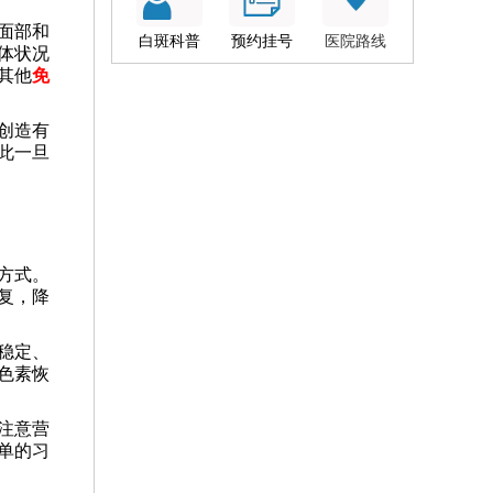
面部和
白斑科普
预约挂号
医院路线
体状况
其他
免
创造有
此一旦
方式。
复，降
稳定、
色素恢
注意营
单的习