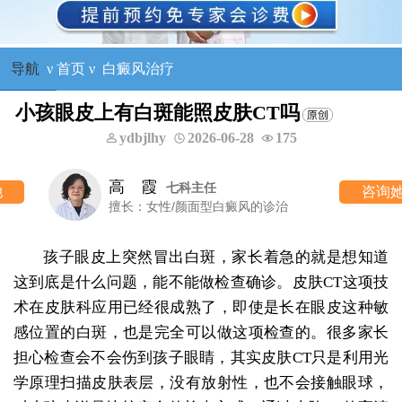
导航
ν
首页
ν
白癜风治疗
小孩眼皮上有白斑能照皮肤CT吗
ydbjlhy
2026-06-28
175
高 霞
七科主任
咨询她
擅长：女性/颜面型白癜风的诊治
孩子眼皮上突然冒出白斑，家长着急的就是想知道
这到底是什么问题，能不能做检查确诊。皮肤CT这项技
术在皮肤科应用已经很成熟了，即使是长在眼皮这种敏
感位置的白斑，也是完全可以做这项检查的。很多家长
担心检查会不会伤到孩子眼睛，其实皮肤CT只是利用光
学原理扫描皮肤表层，没有放射性，也不会接触眼球，