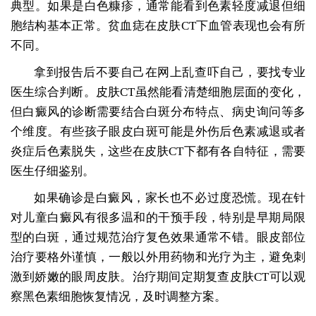
典型。如果是白色糠疹，通常能看到色素轻度减退但细
胞结构基本正常。贫血痣在皮肤CT下血管表现也会有所
不同。
拿到报告后不要自己在网上乱查吓自己，要找专业
医生综合判断。皮肤CT虽然能看清楚细胞层面的变化，
但白癜风的诊断需要结合白斑分布特点、病史询问等多
个维度。有些孩子眼皮白斑可能是外伤后色素减退或者
炎症后色素脱失，这些在皮肤CT下都有各自特征，需要
医生仔细鉴别。
如果确诊是白癜风，家长也不必过度恐慌。现在针
对儿童白癜风有很多温和的干预手段，特别是早期局限
型的白斑，通过规范治疗复色效果通常不错。眼皮部位
治疗要格外谨慎，一般以外用药物和光疗为主，避免刺
激到娇嫩的眼周皮肤。治疗期间定期复查皮肤CT可以观
察黑色素细胞恢复情况，及时调整方案。