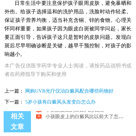
日常生活中要注意保护孩子眼周皮肤，避免暴晒和
外伤。给孩子选择温和的洗护用品，洗脸时动作轻柔。
保证孩子营养均衡，适当补充含铜、锌的食物。心理关
怀同样重要，如果孩子因为眼皮白斑被同学问起，家长
要正面引导，告诉孩子这只是暂时的皮肤问题。发现白
斑后尽早明确诊断是关键，越早干预控制，对孩子的影
响越小。
本广告仅供医学药学专业人士阅读，请按药品说明书或
者在药师指导下购买和使用
小孩眼皮上的白癜风照308激光会好吗
小孩眼皮上有白斑能照皮肤CT吗
小孩眼皮上有白斑能照皮肤CT吗
上一篇：
网购UVB光疗仪治白癜风配合哪些药物好
小孩眼皮上有块白，能做伍德灯检查吗？
下一篇：
5岁小孩有白癜风头发变白怎么办
小孩眼皮上的白癜风怎么治
小孩眼皮上的白癜风比以前大了怎么治
相关
文章