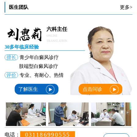
医生团队
更多>
六科主任
ONLINE
TRANSLATION
30多年临床经验
擅长
青少年白癜风诊疗
肢端型白癜风诊疗
评价
专业、有耐心、热情
了解医生
点击问诊
031186990555
电话：