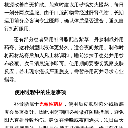
根源改善白斑扩散。煎煮时建议用砂锅文火慢熬，每日
一剂分两次温服。由于口服药物需经过肝肾代谢，长期
运用前务必咨询专业医师，确认体质是否适合，避免自
行抓药服用。
还有部分患者采用补骨脂配合紫草、丹参制成外用
药膏。这种剂型比液体更持久，适合夜间敷用。制作时
将药材熬膏后加入凡士林调和，睡前涂抹于患处并用纱
布轻覆。次日清晨洗净即可。使用期间要密切观察皮肤
反应，若出现水疱或严重脱皮，需暂停用药并寻求专业
指导。
使用过程中的注意事项
补骨脂属于
，使用后皮肤对紫外线敏感
光敏性药材
度会显著提升。因此用药期间必须做好防晒措施，避免
阳光直射导致灼伤。建议在傍晚或夜间涂抹，次日白天