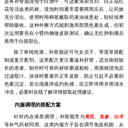
是将补骨脂浸泡于白酒中，可适量添加当归、白芷或红
花等活血类药材。浸泡时间通常需要两周左右，让药效
充分溶出。使用时用棉签蘸取药液涂抹患处，轻轻按摩
帮助吸收。这种外擦方式能刺激局部黑色素生成，但初
次运用要先在小臂内侧做皮肤测试，确认无红肿刺痛后
再用于白斑部位。
除了单纯泡酒，补骨脂还可与女贞子、旱莲草搭配
制成复方酊剂。这类配方更注重滋补肝肾，适合病程较
长的患者。制作时可将药材研磨成粗粉，用酒精浸泡后
过滤取汁。涂抹时要避开正常皮肤，防止引起不必要的
色素沉淀。若出现瘙痒或灼热感，应立即停用并用清水
冲洗，必要时在线了解详情获取处理建议。
内服调理的搭配方案
针对内在体质调理，补骨脂常与
、
、
黄芪
党参
白术
等补气药材同用。这类内服方子旨在调节免疫机能，从