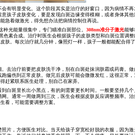
不会有明显变化。这个阶段其实是治疗的好窗口，因为病情不再
留意孩子皮肤变化，要是发现白斑边缘变得模糊，或者身体其他
不能急着做激光，得先想办法把病情控制住再说。
，这种光能量很集中，专门瞄准白斑部位。
308nm准分子激光
能够
黑色素合成。治疗时医生会根据孩子的皮肤类型和白斑位置调整
伤皮肤。每次治疗就几分钟，像照灯一样，孩子一般都能配合得
细。去治疗前要把皮肤洗干净，别在白斑处抹润肤霜或药膏。做
线跑偏伤到正常皮肤。做完后皮肤可能会微微发红，这很正常，
那得赶紧联系医生处理，别自己在家弄。
看到白斑里长出小黑点，有的则需要更长时间。一般要坚持几个
晒网。通常一周做两到三次，医生会根据皮肤反应调整频率。治
医生看，可能需要调整方案。
楚照片，方便医生对比。当天给孩子穿宽松好脱的衣服，因为激