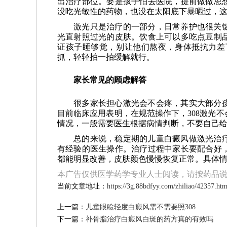
出治疗部位。要是孩子怕去医院，提前做做思
没吃光敏性的药物，也没在太阳底下暴晒过，
激光只是治疗的一部分，日常养护也很关
光直射照过光的皮肤。饮食上可以多吃点豆制
证孩子睡够觉，别让他们熬夜，身体抵抗力差
抓，轻轻拍一拍缓解就行。
家长常见的顾虑解答
很多家长担心激光会不会疼，其实大部分
目前临床应用表明，在规范操作下，308激光
情况，一般需要医生根据病情判断，不要自己
总的来说，稳定期的儿童白癜风做激光治
有经验的医生操作。治疗过程中家长要配合好
都能明显改善，皮肤颜色慢慢恢复正常。具体
本广告仅供医学药学专业人士阅读，请按药品
当前文章地址：
https://3g.88bdfyy.com/zhiliao/42357.htm
上一篇：
儿童眼睑轻度白癜风需不需要照308
下一篇：
补骨脂治疗白癜风白斑的药方真的有效吗