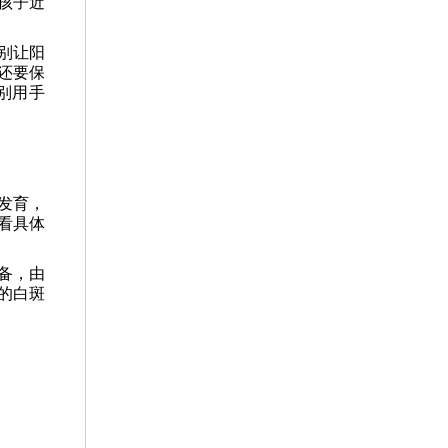
孩子近
别让阳
还要保
别用手
发育，
看具体
。
备，由
的白斑