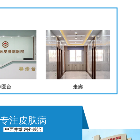
导医台
走廊
专注皮肤病
中西并举 内外兼治