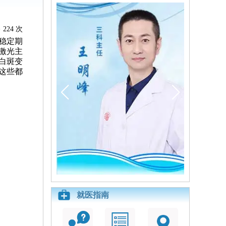
224 次
稳定期
激光主
白斑变
这些都
就医指南