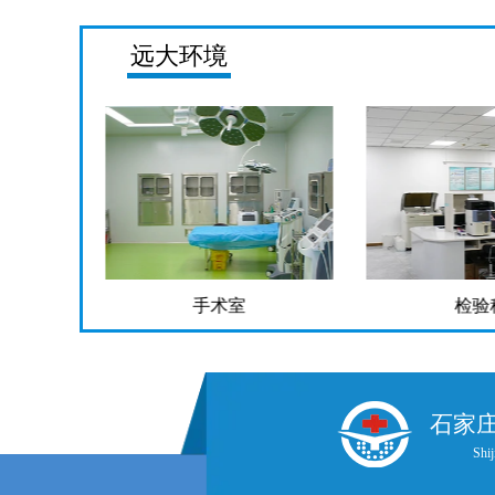
远大环境
检验科
药
石家
Shij