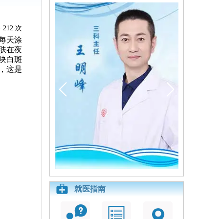
212 次
每天涂
肤在夜
块白斑
，这是
就医指南