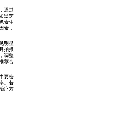
，通过
如黑芝
色素生
因素，
见明显
月拍摄
，调整
推荐合
中要密
率。若
治疗方