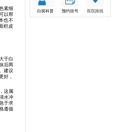
色素细
白斑科普
预约挂号
医院路线
可以帮
本也不
面积皮
大于白
抹后两
。建议
更好，
，这属
清水冲
急于求
格遵循