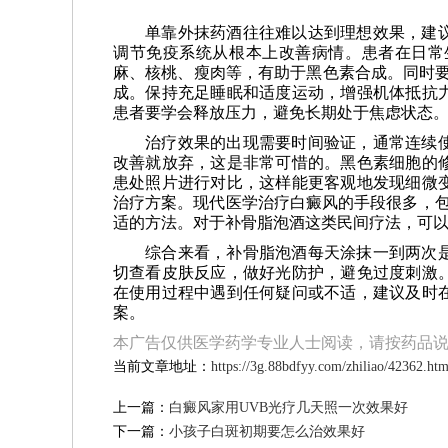
单靠外抹药酒往往难以达到理想效果，建
调节免疫系统从根本上改善病情。患者在日常
麻、核桃、瘦肉等，有助于黑色素合成。同时要
成。保持充足睡眠和适度运动，增强机体抵抗
患者要学会释放压力，避免长期处于焦虑状态
治疗效果的出现需要时间验证，通常连续
改善就放弃，这是非常可惜的。黑色素细胞的
患处照片进行对比，这样能更客观地发现细微
治疗方案。现代医学治疗白癜风的手段很多，包
适的方法。对于补骨脂泡酒这类民间疗法，可
综合来看，补骨脂泡酒每天涂抹一到两次
切查看皮肤反应，做好光防护，避免过度刺激
在使用过程中遇到任何疑问或不适，建议及时
案。
本广告仅供医学药学专业人士阅读，请按药品
当前文章地址：
https://3g.88bdfyy.com/zhiliao/42362.htm
上一篇：
白癜风家用UVB光疗几天照一次效果好
下一篇：
小孩子白斑初期要怎么治效果好