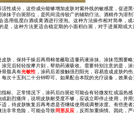
等活性成分，这些成分能够增加皮肤对紫外线的敏感度，促进黑
用涂抹于白斑部位，是民间流传较广的辅助疗法。酒精作为溶剂
会选用低度白酒或黄酒进行浸泡。这种方法操作相对简单，成
的是，这种方法更适合稳定期的小面积白斑，对于进展期或大
处皮肤，保持干燥后再用棉签蘸取适量药液涂抹。涂抹范围要略
。涂完后轻轻按摩片刻，帮助药液吸收。需要特别注意的是，涂
补骨脂具有
光敏性
，涂药后若接触强烈阳光，容易造成皮肤灼伤
，每次十五到二十分钟即可。如果配合本院的光疗设备，效果会
的指标。正常情况下，涂药后白斑处可能会有轻微发红或温热感
泡或剧烈瘙痒，说明皮肤耐受度不够，应该立即停止使用，并用
不适，待皮肤恢复后再考虑是否继续使用或调整浓度。有些患者
做法非常危险，可能会导致
同形反应
，反而加重病情。因此，严