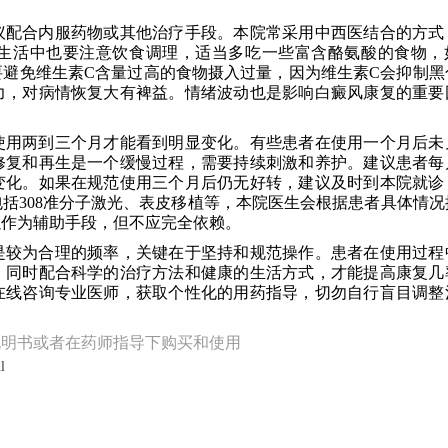
议配合内服药物或其他治疗手段。本院常采用中西医结合的方式
生活中也要注意饮食调理，适当多吃一些富含酪氨酸的食物，
避免维生素C含量过高的食物摄入过量，因为维生素C会抑制黑
力，对病情恢复大有裨益。情绪波动也是影响白癜风康复的重要
。
使用两到三个月才能看到明显变化。有些患者在使用一个月后未
修复和再生是一个缓慢过程，需要持续刺激和养护。建议患者每
变化。如果在规范使用三个月后仍无好转，建议及时到本院就诊
括308准分子激光、表皮移植等，本院医生会根据患者具体情况
以作为辅助手段，但不应完全依赖。
是较为合理的频率，关键在于坚持和规范操作。患者在使用过程
。同时配合科学的治疗方法和健康的生活方式，才能提高康复几
在线咨询专业医师，获取个性化的用药指导，切勿自行盲目调整
说明书或者在药师指导下购买和使用
l