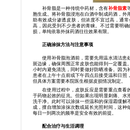
补骨脂是一种传统中药材，含有
补骨脂素
胞生成。将补骨脂浸泡在白酒中制成药酒，外
助有效成分渗透皮肤，但浓度不宜过高，通常
高，因此受到不少患者的青睐。不过需要明确
损，单纯依靠外抹药酒往往效果有限。
正确涂抹方法与注意事项
使用补骨脂泡酒前，需要先用温水清洁患
斑边缘，确保周围正常皮肤也能得到一定覆盖
小时内避免清洗，同时要做好防晒准备。因为
患者在上午十点前或下午四点后接受温和日照
但具体方案需要本院医生根据皮损情况制定。
在使用过程中，皮肤反应是需要重点查看
于药物起效的征兆。但如果出现明显刺痛、水
洗干净。此时可以涂抹一些温和的保湿霜缓解
成，擅自增加涂抹次数或延长光照时间，这种
每日一到两次的频率是安全有效的前提。
配合治疗与生活调理