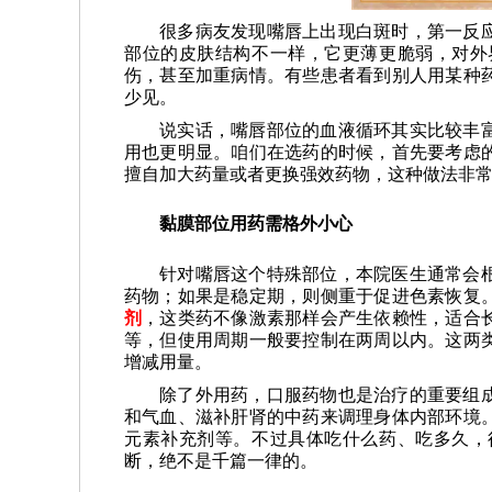
很多病友发现嘴唇上出现白斑时，第一反
部位的皮肤结构不一样，它更薄更脆弱，对外
伤，甚至加重病情。有些患者看到别人用某种
少见。
说实话，嘴唇部位的血液循环其实比较丰
用也更明显。咱们在选药的时候，首先要考虑
擅自加大药量或者更换强效药物，这种做法非
黏膜部位用药需格外小心
针对嘴唇这个特殊部位，本院医生通常会
药物；如果是稳定期，则侧重于促进色素恢复
剂
，这类药不像激素那样会产生依赖性，适合
等，但使用周期一般要控制在两周以内。这两
增减用量。
除了外用药，口服药物也是治疗的重要组
和气血、滋补肝肾的中药来调理身体内部环境
元素补充剂等。不过具体吃什么药、吃多久，
断，绝不是千篇一律的。