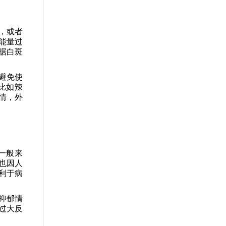
，或者
能量过
据白斑
避免使
比如辣
情，外
一般来
也因人
利于病
抑郁情
过大反