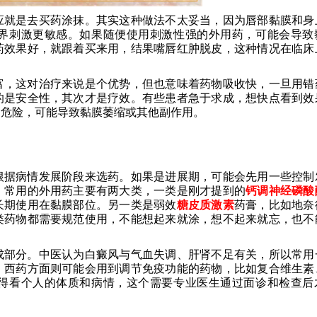
应就是去买药涂抹。其实这种做法不太妥当，因为唇部黏膜和身
界刺激更敏感。如果随便使用刺激性强的外用药，可能会导致
药效果好，就跟着买来用，结果嘴唇红肿脱皮，这种情况在临床
富，这对治疗来说是个优势，但也意味着药物吸收快，一旦用错
的是安全性，其次才是疗效。有些患者急于求成，想快点看到效
常危险，可能导致黏膜萎缩或其他副作用。
根据病情发展阶段来选药。如果是进展期，可能会先用一些控制
。常用的外用药主要有两大类，一类是刚才提到的
钙调神经磷酸
长期使用在黏膜部位。另一类是弱效
糖皮质激素
药膏，比如地奈
类药物都需要规范使用，不能想起来就涂，想不起来就忘，也不
成部分。中医认为白癜风与气血失调、肝肾不足有关，所以常用
。西药方面则可能会用到调节免疫功能的药物，比如复合维生素
得看个人的体质和病情，这个需要专业医生通过面诊和检查后