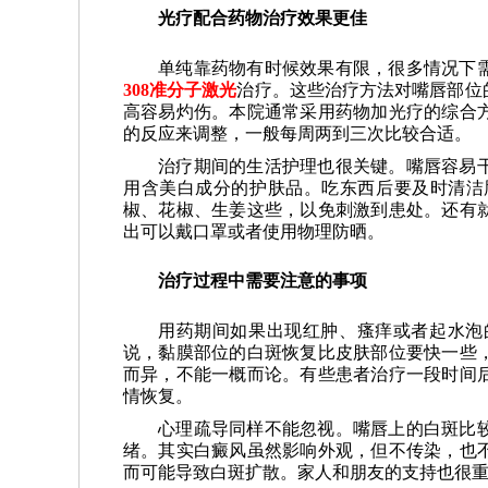
光疗配合药物治疗效果更佳
单纯靠药物有时候效果有限，很多情况下
308准分子激光
治疗。这些治疗方法对嘴唇部位
高容易灼伤。本院通常采用药物加光疗的综合
的反应来调整，一般每周两到三次比较合适。
治疗期间的生活护理也很关键。嘴唇容易
用含美白成分的护肤品。吃东西后要及时清洁
椒、花椒、生姜这些，以免刺激到患处。还有
出可以戴口罩或者使用物理防晒。
治疗过程中需要注意的事项
用药期间如果出现红肿、瘙痒或者起水泡
说，黏膜部位的白斑恢复比皮肤部位要快一些
而异，不能一概而论。有些患者治疗一段时间
情恢复。
心理疏导同样不能忽视。嘴唇上的白斑比
绪。其实白癜风虽然影响外观，但不传染，也
而可能导致白斑扩散。家人和朋友的支持也很