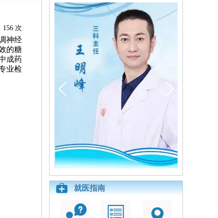
156 次
调神经
效的糖
中成药
专业检
就医指南