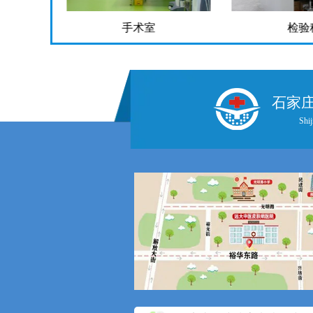
检验科
药
石家
Shij