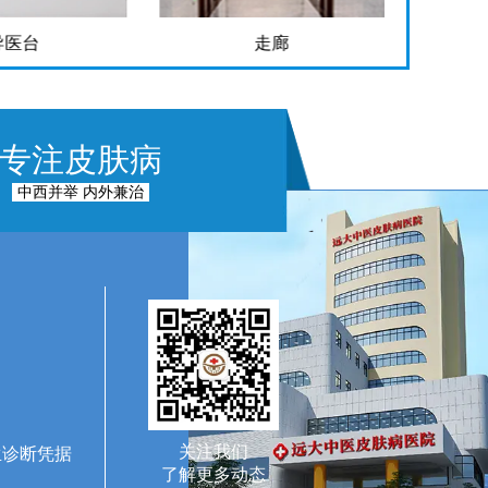
走廊
手术室
专注皮肤病
中西并举 内外兼治
关注我们
生诊断凭据
了解更多动态