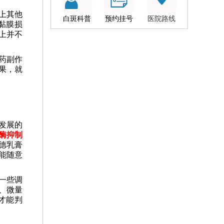
上其他
白斑科普
预约挂号
医院路线
黏膜损
上并不
药副作
果，就
发展的
酶抑制
德乳膏
能随意
一些调
、微量
才能判