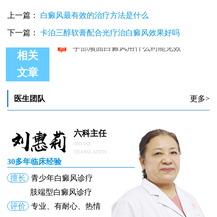
上一篇：
白癜风最有效的治疗方法是什么
下一篇：
卡泊三醇软膏配合光疗治白癜风效果好吗
相关
文章
石家庄手部顽固型白癜风去哪能治
手部顽固白癜风用什么药能见效
医生团队
更多>
六科主任
ONLINE
TRANSLATION
30多年临床经验
擅长
青少年白癜风诊疗
肢端型白癜风诊疗
评价
专业、有耐心、热情