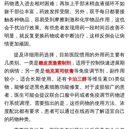
药物透入进去相对困难；再加上手部末梢血液循环不如
躯干部位丰富，药效发挥受限。另外，双手每日都要接
触各种物品，容易受到摩擦刺激和化学物品作用，这也
会干扰治疗效果。有些患者发现用药一段时间后改善不
明显，就反复更换药物或者中断治疗，这样反倒会让病
情更加顽固。
提及详细用药选择，目前医院惯用的外用药主要有
几类别。一类是
，适用于控制快速进展期
糖皮质激素制剂
的病情；另一类是
等免疫调节剂，副作用
他克莫司软膏
较小，适合长期使用。还有
等维生素D3类似
卡泊三醇
物，能够促进黑色素细胞功能修复。对于皮损较广的患
者，医生可能会提议联合口服中药或者免疫调节药物进
行系统调理。需要指出的是，这些药物的使用方法、浓
度配比都有要求，患者可以通过在线咨询了解适宜自己
的药物种类。