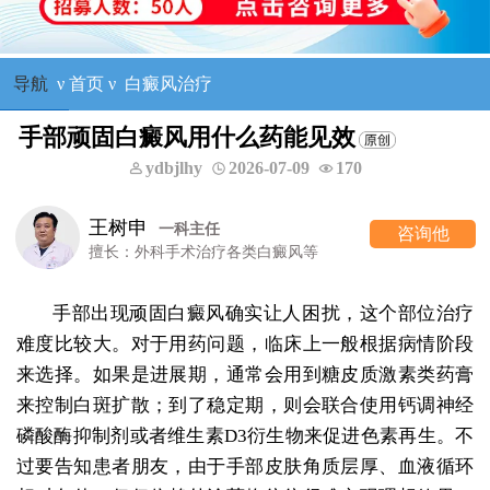
导航
ν
首页
ν
白癜风治疗
手部顽固白癜风用什么药能见效
ydbjlhy
2026-07-09
170
王树申
一科主任
咨询他
擅长：外科手术治疗各类白癜风等
手部出现顽固白癜风确实让人困扰，这个部位治疗
难度比较大。对于用药问题，临床上一般根据病情阶段
来选择。如果是进展期，通常会用到糖皮质激素类药膏
来控制白斑扩散；到了稳定期，则会联合使用钙调神经
磷酸酶抑制剂或者维生素D3衍生物来促进色素再生。不
过要告知患者朋友，由于手部皮肤角质层厚、血液循环