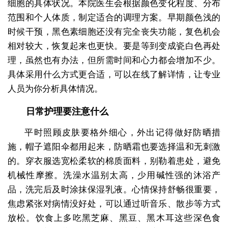
细胞的具体状况。本院医生会根据颜色变化程度、分布
范围和个人体质，制定适合的调理方案。早期颜色浅的
时候干预，黑色素细胞还没有完全丧失功能，复色机会
相对较大，恢复起来也更快。要是等到变成瓷白色再处
理，虽然也有办法，但所需时间和心力都会增加不少。
具体采用什么方式更合适，可以在线了解详情，让专业
人员为你分析具体情况。
日常护理要注意什么
平时照顾皮肤要格外细心，外出记得做好防晒措
施，帽子遮阳伞都用起来，防晒霜也要选择温和无刺激
的。穿衣服选宽松柔软的棉质面料，别勒着患处，避免
机械性摩擦。洗澡水温别太高，少用碱性强的沐浴产
品，洗完后及时涂抹保湿乳液。心情保持舒畅很重要，
焦虑紧张对病情没好处，可以通过听音乐、散步等方式
放松。饮食上多吃黑芝麻、黑豆、黑木耳这些深色食