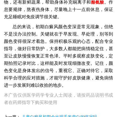
物，还有新鲜蔬果，帮助身体补充铜离子和
。作
酪氨酸
息要规律，熬夜伤身体，尽量晚上十一点前休息，保证
充足睡眠对免疫调节很关键。
总的来说，初期白癜风颜色变深是常见现象，但绝
不是没办法控制。关键就在于早发现、早处理，别等到
颜色变得很深才着急。保持积极乐观的心态，配合专业
指导，做好日常防护，大多数人都能把病情稳定住，甚
至让皮肤慢慢恢复正常色泽。平时多观察皮肤变化，定
期拍照记录对比，这样能及时发现细微改变。记住，颜
色变化是身体发出的信号，重视它、正确对待它，采取
科学合理的应对措施，才能守护好皮肤健康，避免病情
进一步发展到难以收拾的地步。
本广告仅供医学药学专业人士阅读，请按药品说明书或
者在药师指导下购买和使用
初期白癜风应该如何治疗
初期白癜风用308多久能恢复？
初期白癜风该去哪个科室就诊
上一篇：
儿童白癜风初期会出现毛发变白的情况吗