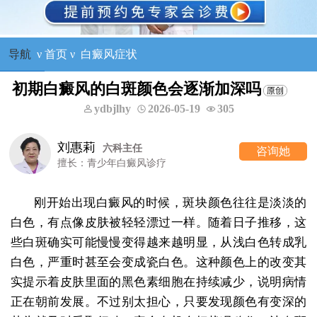
导航
ν
首页
ν
白癜风症状
初期白癜风的白斑颜色会逐渐加深吗
ydbjlhy
2026-05-19
305
刘惠莉
六科主任
咨询她
擅长：青少年白癜风诊疗
刚开始出现白癜风的时候，斑块颜色往往是淡淡的
白色，有点像皮肤被轻轻漂过一样。随着日子推移，这
些白斑确实可能慢慢变得越来越明显，从浅白色转成乳
白色，严重时甚至会变成瓷白色。这种颜色上的改变其
实提示着皮肤里面的黑色素细胞在持续减少，说明病情
正在朝前发展。不过别太担心，只要发现颜色有变深的