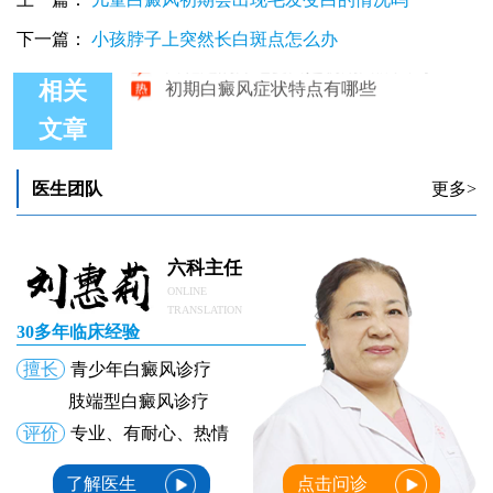
初期白癜风照308光，治疗花费与效果全解析
下一篇：
小孩脖子上突然长白斑点怎么办
白斑处的汗毛变白是初期白癜风吗
初期白癜风症状特点有哪些
相关
文章
医生团队
更多>
六科主任
ONLINE
TRANSLATION
30多年临床经验
擅长
青少年白癜风诊疗
肢端型白癜风诊疗
评价
专业、有耐心、热情
了解医生
点击问诊