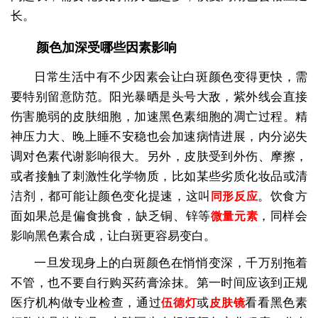
长。
颜色加深受哪些因素影响
日常生活中有不少因素会让白斑颜色变得更快，需
要特别留意防范。阳光暴晒是头号大敌，紫外线会直接
伤害脆弱的皮肤细胞，加速黑色素细胞的凋亡过程。精
神压力大、晚上睡不安稳也会加速病情进展，内分泌失
调对色素代谢影响很大。另外，皮肤受到外伤、摩擦，
或者接触了刺激性化学物质，比如某些劣质化妆品或清
洁剂，都可能让颜色变化提速，这叫
。饮食方
同形反应
面如果总是偏食挑食，缺乏铜、锌等
，同样会
微量元素
影响黑色素合成，让白斑更容易变白。
一旦发现身上的白斑颜色在悄悄变深，千万别拖着
不管，也不要自行购买药膏涂抹。第一时间应该到正规
医疗机构做专业检查，通过
或
看看黑色素
伍德灯
皮肤镜