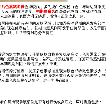
症后色素减退斑
色泽较浅，多为淡白色或粉白色，与周边健康皮
性反应后的纹理改变。
初期白癜风
白斑颜色更白，常称作乳白、
色素加深带，表面光滑无鳞屑，质地与正常皮肤一致。
仅局限在先前有炎症的皮肤区域，比如湿疹消退后的原发疹部位
端出现在健康皮肤。初期白癜风则可发于任何部位，多见于面
摩擦区域，且常带有对称分布特征。
减退为短暂性改变，伴随皮肤自我修复机制启动，色素通常会在
期白癜风呈慢性进展性，若不进行系统管理，白斑可能逐渐蔓
，早期识别对阻止病情扩展至关重要。
包括伍德灯检查，炎症后色素减退显现为原色或轻微色素减少，
光，与周围皮肤对比明显。皮肤镜检查可观察细微结构差异，帮
显示黑色素细胞存活情况，进一步明确诊断。
察看白斑出现前该部位是否有过损伤或炎症史。应对措施包括：