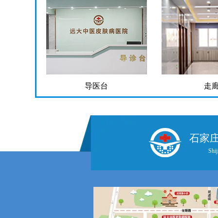
导医台
走
石家
Shij