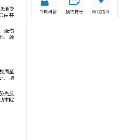
肤渐变
白斑科普
预约挂号
医院路线
云白甚
、烧伤
部、颈
数周至
延、增
荧光反
助本院