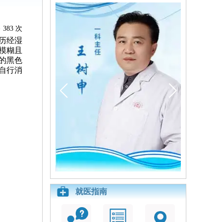
383 次
历经湿
模糊且
的黑色
自行消
就医指南