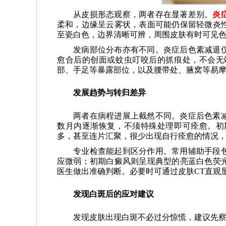
从皮损形态观察，两者存在显著差别。
炎
柔和，边缘呈云雾状，表面可能仍保留轻微炎
至瓷白色，边界清晰可辨，周围皮肤有时可见
发病部位分布亦有不同。炎症后色素减退
愈合后的创面或蚊虫叮咬后的抓痕处，不会无
部、手足等暴露部位，以及腰带处、腋窝等易
发展趋势与转归差异
两者在病程进展上截然不同。炎症后色素
数月内逐渐恢复，不须特殊处理即可痊愈。初
多，甚至连片汇聚，很少出现自行痊愈的情况
专业检查能起到区分作用。常用辅助手段
应微弱；初期白癜风则呈现典型的亮蓝白色荧
医生做出准确判断。必要时可通过皮肤CT直观
发现白斑后的应对建议
发现皮肤出现白斑不必过分惊慌，建议先