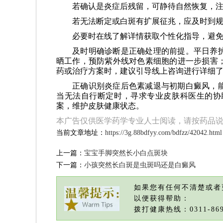
若确认是炎症后残留，可静待自然恢复，
若无法断定或白斑有扩展征兆，应及时到
必要时在线了解详情获取个性化指导，避
及时明确诊断是正确处理的前提。平日养
晒工作，预防紫外线对色素细胞的进一步损害
药或治疗方案时，建议引导线上咨询进行详细
正确识别炎症后色素减退与初期白癜风，
当无法自行断定时，寻求专业皮肤科医生的协
案，维护皮肤健康状态。
本广告仅供医学药学专业人士阅读，请按药品
当前文章地址：
https://3g.88bdfyy.com/bdfzz/42042.html
上一篇：
宝宝手脚突然长小白点斑块
下一篇：
小孩突然长白斑是虫斑吗还是白癜风
如果您有任何不清楚或者
以便获得帮助：
拨打健康热线：0311-869