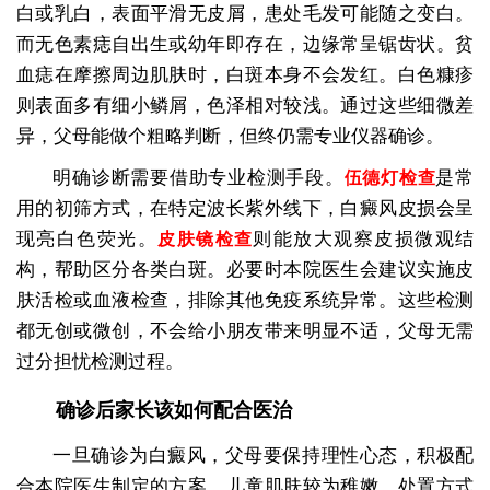
白或乳白，表面平滑无皮屑，患处毛发可能随之变白。
而无色素痣自出生或幼年即存在，边缘常呈锯齿状。贫
血痣在摩擦周边肌肤时，白斑本身不会发红。白色糠疹
则表面多有细小鳞屑，色泽相对较浅。通过这些细微差
异，父母能做个粗略判断，但终仍需专业仪器确诊。
明确诊断需要借助专业检测手段。
是常
伍德灯检查
用的初筛方式，在特定波长紫外线下，白癜风皮损会呈
现亮白色荧光。
则能放大观察皮损微观结
皮肤镜检查
构，帮助区分各类白斑。必要时本院医生会建议实施皮
肤活检或血液检查，排除其他免疫系统异常。这些检测
都无创或微创，不会给小朋友带来明显不适，父母无需
过分担忧检测过程。
确诊后家长该如何配合医治
一旦确诊为白癜风，父母要保持理性心态，积极配
合本院医生制定的方案。儿童肌肤较为稚嫩，处置方式