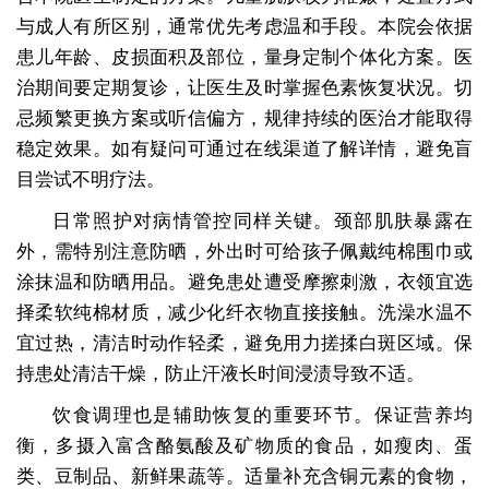
与成人有所区别，通常优先考虑温和手段。本院会依据
患儿年龄、皮损面积及部位，量身定制个体化方案。医
治期间要定期复诊，让医生及时掌握色素恢复状况。切
忌频繁更换方案或听信偏方，规律持续的医治才能取得
稳定效果。如有疑问可通过在线渠道了解详情，避免盲
目尝试不明疗法。
日常照护对病情管控同样关键。颈部肌肤暴露在
外，需特别注意防晒，外出时可给孩子佩戴纯棉围巾或
涂抹温和防晒用品。避免患处遭受摩擦刺激，衣领宜选
择柔软纯棉材质，减少化纤衣物直接接触。洗澡水温不
宜过热，清洁时动作轻柔，避免用力搓揉白斑区域。保
持患处清洁干燥，防止汗液长时间浸渍导致不适。
饮食调理也是辅助恢复的重要环节。保证营养均
衡，多摄入富含酪氨酸及矿物质的食品，如瘦肉、蛋
类、豆制品、新鲜果蔬等。适量补充含铜元素的食物，