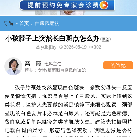
导航
ν
首页
ν
白癜风症状
小孩脖子上突然长白斑点怎么办
ydbjlhy
2026-05-19
302
高 霞
七科主任
咨询她
擅长：女性/颜面型白癜风的诊治
孩子脖颈处突然显现白色斑块，多数父母头一反应
便是惊慌失措，忧虑是否患上了白癜风。实际上碰到这
类状况，监护人先要做的就是镇静下来细心观察。颈部
显现的白色斑片未必就是白癜风，还可能是无色素痣、
贫血痣或是单纯糠疹之类的肌肤疾患。建议先拍摄照片
记载白斑的尺寸、形态与色泽变动，瞧瞧边缘是否分