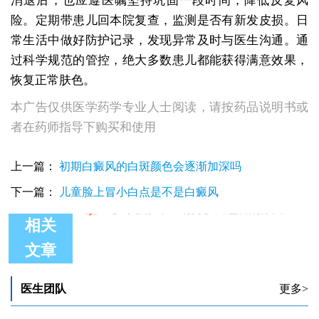
消退后，也应遵医嘱坚持巩固一段时间，降低反复风
险。定期带患儿回本院复查，监测是否有新发皮损。日
常生活中做好防护记录，发现异常及时与医生沟通。通
过科学规范的管控，绝大多数患儿都能获得满意效果，
恢复正常肤色。
本广告仅供医学药学专业人士阅读，请按药品说明书或
者在药师指导下购买和使用
上一篇：
初期白癜风的白斑颜色会逐渐加深吗
下一篇：
儿童脸上冒小白点是不是白癜风
相关
文章
小孩脖子上有白斑该去哪个医院看呢
小孩脖子一块白是什么
三岁小孩脖子上有块白是不是白癜风
医生团队
更多>
2岁小孩脖子上有白癜风照308有用吗
小孩脖子后长小白斑是怎么回事?