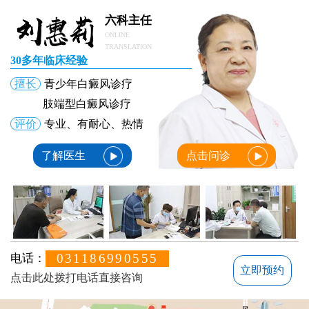
4岁小孩脖子上有好多白色斑的原因与解析
六科主任
ONLINE
TRANSLATION
30多年临床经验
擅长
青少年白癜风诊疗
肢端型白癜风诊疗
评价
专业、有耐心、热情
了解医生
点击问诊
031186990555
电话：
立即预约
点击此处拨打电话直接咨询