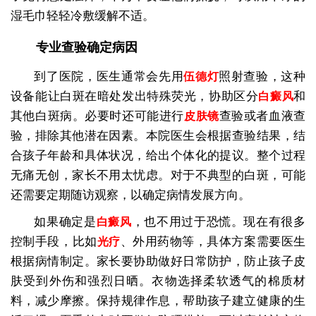
湿毛巾轻轻冷敷缓解不适。
专业查验确定病因
到了医院，医生通常会先用
照射查验，这种
伍德灯
设备能让白斑在暗处发出特殊荧光，协助区分
和
白癜风
其他白斑病。必要时还可能进行
查验或者血液查
皮肤镜
验，排除其他潜在因素。本院医生会根据查验结果，结
合孩子年龄和具体状况，给出个体化的提议。整个过程
无痛无创，家长不用太忧虑。对于不典型的白斑，可能
还需要定期随访观察，以确定病情发展方向。
如果确定是
，也不用过于恐慌。现在有很多
白癜风
控制手段，比如
、外用药物等，具体方案需要医生
光疗
根据病情制定。家长要协助做好日常防护，防止孩子皮
肤受到外伤和强烈日晒。衣物选择柔软透气的棉质材
料，减少摩擦。保持规律作息，帮助孩子建立健康的生