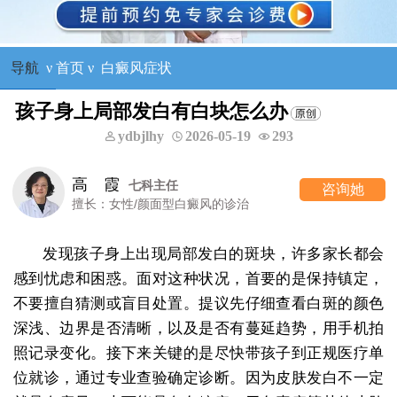
导航
ν
首页
ν
白癜风症状
孩子身上局部发白有白块怎么办
ydbjlhy
2026-05-19
293
高 霞
七科主任
咨询她
擅长：女性/颜面型白癜风的诊治
发现孩子身上出现局部发白的斑块，许多家长都会
感到忧虑和困惑。面对这种状况，首要的是保持镇定，
不要擅自猜测或盲目处置。提议先仔细查看白斑的颜色
深浅、边界是否清晰，以及是否有蔓延趋势，用手机拍
照记录变化。接下来关键的是尽快带孩子到正规医疗单
位就诊，通过专业查验确定诊断。因为皮肤发白不一定