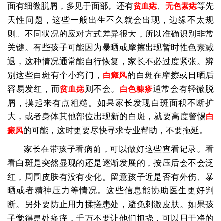
面有细微脱屑，多见于面部。还有
、
等先
贫血痣
无色素痣
天性问题，这些一般出生不久就会出现，边缘不太规
则。不同状况的应对方式差异很大，所以准确识别非常
关键。有些孩子可能因为暴晒或摩擦出现暂时性色素减
退，这种情况通常能自行恢复，家长不必过度紧张。辨
别这些白斑有个小窍门，
的白斑在摩擦或日晒后
白癜风
容易发红，而
则不会。
通常会有轻微脱
贫血痣
白色糠疹
屑，摸起来有点粗糙。如果家长发现白斑面积不断扩
大，或者身体其他部位出现新的白斑，就要高度警惕
白
的可能，这时更要尽快寻求专业帮助，不要拖延。
癜风
家长在带孩子看病前，可以做好这些查看记录。看
看白斑是突然显现的还是逐渐发展的，按压后会不会泛
红，周围皮肤有没有变化。留意孩子近是否有外伤、暴
晒或者精神压力等情况。这些信息能协助医生更好判
断。另外要防止用力揉搓患处，避免刺激皮肤。如果孩
子觉得患处瘙痒，千万不要让他们抓挠，可以用干净的