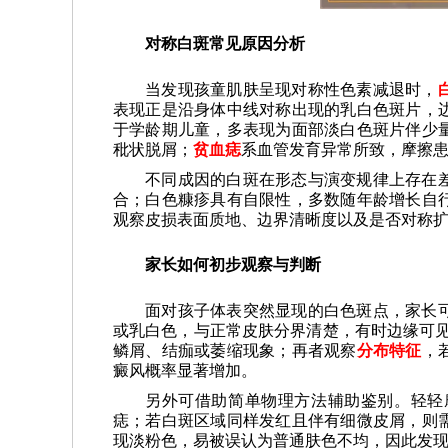
对称白斑常见原因分析
当发现孩童肌肤呈现对称性色素减退时，
表现正是沿身体中线对称出现的乳白色斑片，
于学龄期儿童，多表现为面部淡白色斑片伴少
秕状脱屑；
贫血痣
系血管发育异常所致，摩擦
不同成因的白斑在形态与演变规律上存在
合；白色糠疹具有自限性，多数随年龄增长自
观察皮损表面质地、边界清晰度以及是否对称
家长如何初步观察与判断
面对孩子体表突然显现的白色斑点，家长
或乳白色，与正常皮肤分界清楚，有时边缘可
鳞屑、结痂或萎缩现象；再者观察
分布特征
，
癜风概率显著增加。
另外可借助简单物理方法辅助鉴别。轻轻
痣；若白斑区域同样发红且伴有细微皮屑，则
现淡粉色，易被误认为普通肤色不均，因此发