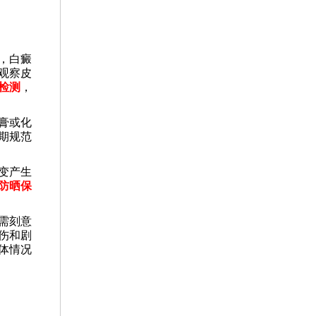
，白癜
观察皮
检测
，
膏或化
期规范
变产生
防晒保
需刻意
伤和剧
体情况