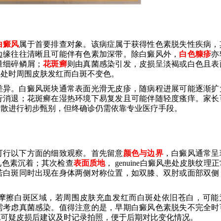
白癜风
属于首要排查对象。该病症属于获得性色素脱失性疾病，
边缘往往清晰且可能伴有色素加深带。除白癜风外，
白色糠疹
亦
量细碎鳞屑；
花斑癣
则由真菌感染引发，皮损呈淡褐或白色且表
患处时周围皮肤发红而白斑不变色。
差异。白癜风斑块通常表面光滑无皮疹，随病程进展可能逐渐扩
行消退；花斑癣在湿热环境下易复发且可能伴随轻度瘙痒。家长
扩散进行初步甄别，但终确诊仍需依靠专业医疗手段。
可行以下方面的细致观察。首先留意
颜色与边界
，白癜风通常呈
见色素沉着；其次检查
表面质地
， genuine白癜风患处皮肤纹理
若白斑同时出现在身体两侧对称位置，如双膝、双肘或面部双侧
摩擦白斑区域，若周围皮肤充血发红而白斑处依旧苍白，可能
需考虑真菌感染。值得注意的是，早期白癜风色素脱失不完全时
现可疑皮损后建议及时记录拍照，便于后期对比变化情况。