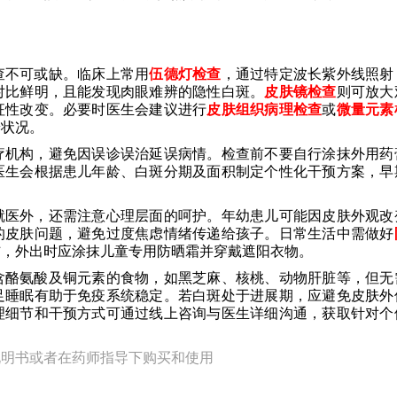
查不可或缺。临床上常用
伍德灯检查
，通过特定波长紫外线照射
对比鲜明，且能发现肉眼难辨的隐性白斑。
皮肤镜检查
则可放大
征性改变。必要时医生会建议进行
皮肤组织病理检查
或
微量元素
养状况。
疗机构，避免因误诊误治延误病情。检查前不要自行涂抹外用药
医生会根据患儿年龄、白斑分期及面积制定个性化干预方案，早
就医外，还需注意心理层面的呵护。年幼患儿可能因皮肤外观改
的皮肤问题，避免过度焦虑情绪传递给孩子。日常生活中需做好
伤，外出时应涂抹儿童专用防晒霜并穿戴遮阳衣物。
含酪氨酸及铜元素的食物，如黑芝麻、核桃、动物肝脏等，但无
足睡眠有助于免疫系统稳定。若白斑处于进展期，应避免皮肤外
理细节和干预方式可通过线上咨询与医生详细沟通，获取针对个
说明书或者在药师指导下购买和使用