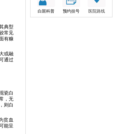
白斑科普
预约挂号
医院路线
其典型
较常见
面有糠
大或融
可通过
现瓷白
正常，无
，则白
为贫血
可能呈