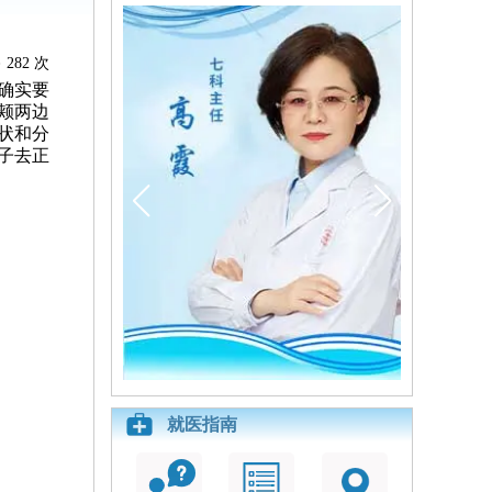
282 次
确实要
颊两边
状和分
子去正
就医指南