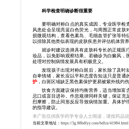
科学检查明确诊断很重要
要明确对称白点的真实成因，专业医学检
风患处会呈现亮蓝白色荧光，与周围正常皮肤
损微观结构，查看色素岛、毛细血管扩张等特
以排除其他类似表现的皮肤疾患并评估机体营
就诊时建议选择具有皮肤科专长的正规医
妆品，以免影响观察结果。若确诊为白癜风，
处理对控制病情发展具有积极意义。
发现孩子出现对称白斑后，家长除了及时
自卑情绪，家长应以平和态度告知这只是普通
护
，白斑区域缺乏黑色素保护更易被紫外线灼
饮食方面建议保持均衡营养，适当增加富
忌口或盲目进补。作息规律同样关键，保证充
烈摩擦，防止同形反应导致病情加重。具体护
的指导建议。
本广告仅供医学药学专业人士阅读，请按药品
当前文章地址：
https://3g.88bdfyy.com/bdfzz/41984.html