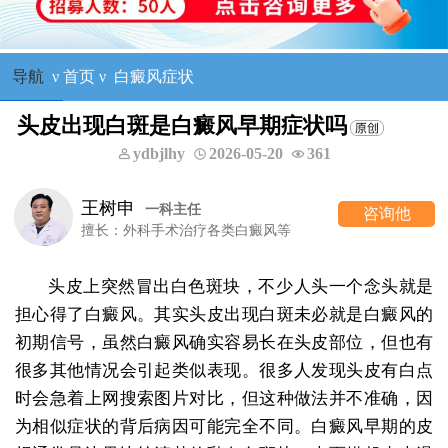
导航
ν
首页
ν
白癜风症状
头皮出现白斑是白癜风早期症状吗
ydbjlhy
2026-05-20
361
王树申
一科主任
咨询他
擅长：外科手术治疗各类白癜风等
头皮上突然冒出白色斑块，不少人头一个念头就是
担心得了白癜风。其实头皮出现白斑未必就是白癜风的
初期信号，虽然白癜风确实容易长在头皮部位，但也有
很多其他情况会引起类似表现。很多人发现头皮有白点
时会急着上网搜索图片对比，但这种做法并不准确，因
为相似症状的背后病因可能完全不同。白癜风早期的皮