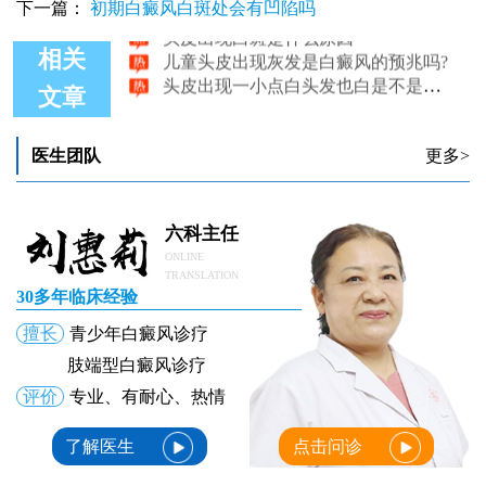
下一篇：
初期白癜风白斑处会有凹陷吗
头皮出现白斑是什么原因
儿童头皮出现灰发是白癜风的预兆吗?
相关
头皮出现一小点白头发也白是不是白癜风
文章
医生团队
更多>
六科主任
ONLINE
TRANSLATION
30多年临床经验
擅长
青少年白癜风诊疗
肢端型白癜风诊疗
评价
专业、有耐心、热情
了解医生
点击问诊