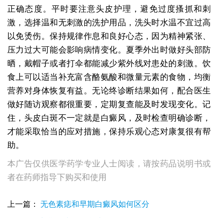
正确态度。平时要注意头皮护理，避免过度搔抓和刺
激，选择温和无刺激的洗护用品，洗头时水温不宜过高
以免烫伤。保持规律作息和良好心态，因为精神紧张、
压力过大可能会影响病情变化。夏季外出时做好头部防
晒，戴帽子或者打伞都能减少紫外线对患处的刺激。饮
食上可以适当补充富含酪氨酸和微量元素的食物，均衡
营养对身体恢复有益。无论终诊断结果如何，配合医生
做好随访观察都很重要，定期复查能及时发现变化。记
住，头皮白斑不一定就是白癜风，及时检查明确诊断，
才能采取恰当的应对措施，保持乐观心态对康复很有帮
助。
本广告仅供医学药学专业人士阅读，请按药品说明书或
者在药师指导下购买和使用
小孩头皮出现白斑图 头皮白斑是白癜风怎么治
儿童头皮出现白斑会不会引起脱发
上一篇：
无色素痣和早期白癜风如何区分
头皮出现白斑是白癜风早期症状吗