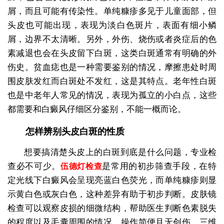
屑，而且可能有传染性。单纯糠疹多见于儿童面部，但
头皮也可能出现，表现为淡白色斑片，表面有细小鳞
屑，边界不太清晰。另外，外伤、烧伤或者炎症后的色
素减退也会在头皮留下白斑，这类白斑通常有明确的外
伤史。贫血痣也是一种需要鉴别的情况，摩擦患处时周
围皮肤发红而白斑处不发红，这是其特点。老年性白斑
也是中老年人常见的情况，表现为孤立的小白点，这些
都需要和白癜风仔细区分鉴别，不能一概而论。
怎样辨别头皮白斑的性质
想要搞清楚头皮上的白斑到底是什么问题，专业检
查必不可少。
是常用的初步筛查手段，在特
伍德灯检查
定光线下白癜风会呈现亮蓝白色荧光，而单纯糠疹则显
示黄白色或灰白色，这种差异有助于初步判断。皮肤镜
检查可以观察皮损的细微结构，帮助医生判断色素脱失
的程度以及毛囊周围的情况，操作简便且无创伤。三维