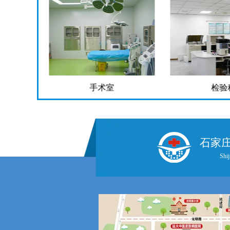
检验科
药
石家
Shij