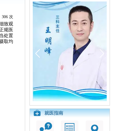
306 次
细致观
正规医
当处置
摄取均
就医指南