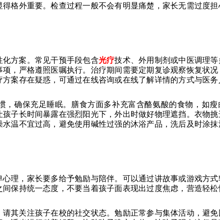
显得格外重要。检查过程一般不会有明显痛楚，家长无需过度担
性化方案。常见干预手段包含
光疗
技术、外用制剂或中医调理等
事项，严格遵照医嘱执行。治疗期间需要定期复诊观察恢复状况
疗方案存在疑惑，可通过在线咨询或在线了解详情的方式与医务
惯，确保充足睡眠。膳食方面多补充富含酪氨酸的食物，如瘦
让孩子长时间暴露在强烈阳光下，外出时做好物理遮挡。衣物挑
澡水温不宜过高，避免使用碱性过强的沐浴产品，洗后及时涂抹
卑心理，家长要多给予勉励与陪伴。可以通过讲故事或游戏方式
之间保持统一态度，不要当着孩子面表现出过度焦虑，营造轻松
，请其关注孩子在校的社交状态。勉励正常参与集体活动，避免