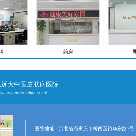
房
导医台
庄远大中医皮肤病医院
iazhuang yuanda vitiligo hospital
医院地址：河北省石家庄市桥西区裕华东路7号