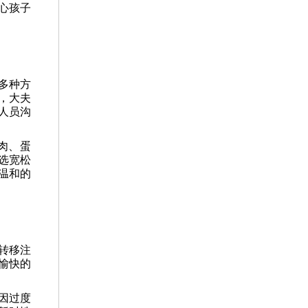
心孩子
多种方
，大夫
人员沟
肉、蛋
选宽松
温和的
转移注
愉快的
因过度