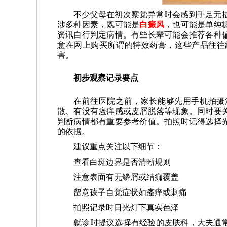
不少父母在初次察觉异常时会感到手足无
涉多种因素，既可能是
白癜风
，也可能是单纯
资讯自行判定病情。有些长辈可能会推荐各种
意在网上购买所谓的特效药膏，这些产品往往
害。
初步观察记录要点
在前往医院之前，家长能够先用手机拍摄
散、有没有瘙痒感或皮屑脱落等现象。同时要
判断病情都有重要参考价值。拍照时记得选择
的依据。
建议重点关注以下细节：
查看白斑边界是否清晰规则
注意表面有无鳞屑或结痂覆盖
留意孩子自觉症状如瘙痒或刺痛
拍照记录时日光灯下真实色泽
就诊时提议选择有经验的皮肤科，大夫通