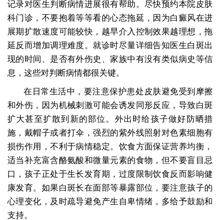
记录对医生判断病情进展很有帮助。尽快预约本院皮肤
科门诊，不要抱着等等看的心态拖延，因为白癜风在进
展期扩散速度可能较快，越早介入控制效果越理想，拖
延反而增加调理难度。就诊时尽量详细告知医生白斑出
现的时间、是否有外伤史、家族中有没有类似病史等信
息，这些对判断病情都很关键。
在日常生活中，要注意保护患处皮肤避免受到摩擦
和外伤，因为机械刺激可能会诱发同形反应，导致白斑
扩大甚至扩散到新的部位。外出时给孩子做好防晒措
施，戴帽子或者打伞，强烈的紫外线照射对色素细胞有
损伤作用，不利于病情稳定。饮食方面保证营养均衡，
适当补充富含酪氨酸和微量元素的食物，但不要盲目忌
口，孩子正处于生长发育期，过度限制饮食反而影响健
康发育。如果白斑长在面部等暴露部位，要注意孩子的
心理变化，及时疏导避免产生自卑情绪，多给予鼓励和
支持。