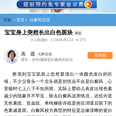
导航
ν
首页
ν
白癜风症状
宝宝身上突然长出白色斑块
ydbjlhy
2026-05-24
275
高 霞
七科主任
咨询她
擅长：女性/颜面型白癜风的诊治
察觉到宝宝肌肤上忽然显现出一块颜色发白的区
域，不少父母头一个念头就是担忧会不会是白癜风，心
里顿时七上八下不知所措。实际上婴幼儿表皮出现色素
减少的现象并不罕见，除去白癜风这类情况，还也许是
无色素痣、贫血痣、单纯糠疹亦或是炎症消退后留下的
色素减退斑。白癜风较为典型的特征是边缘清晰的瓷白