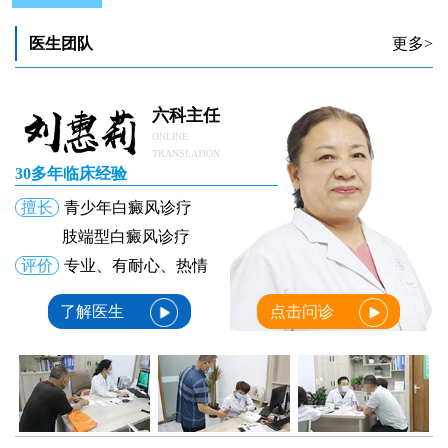
宝宝身上为什么有一块一块白
宝宝身上有白斑，能做皮肤CT检测吗？
医生团队
更多>
宝宝身上长小白点扩散了怎么办
宝宝身上有白色斑块 白一块是白癜风吗
早期小宝宝身上有块状白斑是白癜风吗
六科主任
ONLINE
TRANSLATION
30多年临床经验
擅长
青少年白癜风诊疗
肢端型白癜风诊疗
评价
专业、有耐心、热情
了解医生
点击问诊