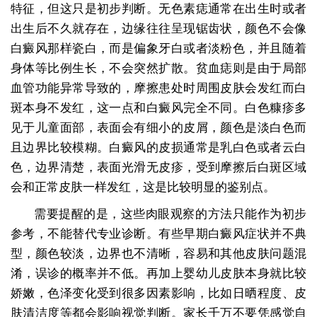
特征，但这只是初步判断。无色素痣通常在出生时或者
出生后不久就存在，边缘往往呈现锯齿状，颜色不会像
白癜风那样瓷白，而是偏象牙白或者淡粉色，并且随着
身体等比例生长，不会突然扩散。贫血痣则是由于局部
血管功能异常导致的，摩擦患处时周围皮肤会发红而白
斑本身不发红，这一点和白癜风完全不同。白色糠疹多
见于儿童面部，表面会有细小的皮屑，颜色是淡白色而
且边界比较模糊。白癜风的皮损通常是乳白色或者云白
色，边界清楚，表面光滑无皮疹，受到摩擦后白斑区域
会和正常皮肤一样发红，这是比较明显的鉴别点。
需要提醒的是，这些肉眼观察的方法只能作为初步
参考，不能替代专业诊断。有些早期白癜风症状并不典
型，颜色较淡，边界也不清晰，容易和其他皮肤问题混
淆，误诊的概率并不低。再加上婴幼儿皮肤本身就比较
娇嫩，色泽变化受到很多因素影响，比如日晒程度、皮
肤清洁度等都会影响视觉判断。家长千万不要凭感觉自