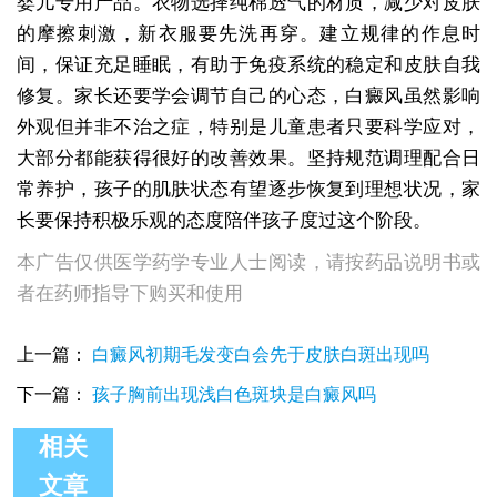
婴儿专用产品。衣物选择纯棉透气的材质，减少对皮肤
的摩擦刺激，新衣服要先洗再穿。建立规律的作息时
间，保证充足睡眠，有助于免疫系统的稳定和皮肤自我
修复。家长还要学会调节自己的心态，白癜风虽然影响
外观但并非不治之症，特别是儿童患者只要科学应对，
大部分都能获得很好的改善效果。坚持规范调理配合日
常养护，孩子的肌肤状态有望逐步恢复到理想状况，家
长要保持积极乐观的态度陪伴孩子度过这个阶段。
本广告仅供医学药学专业人士阅读，请按药品说明书或
者在药师指导下购买和使用
上一篇：
白癜风初期毛发变白会先于皮肤白斑出现吗
下一篇：
孩子胸前出现浅白色斑块是白癜风吗
相关
宝宝身上出现白斑是不是白癜风
文章