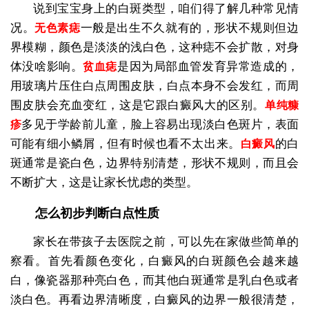
说到宝宝身上的白斑类型，咱们得了解几种常见情
况。
一般是出生不久就有的，形状不规则但边
无色素痣
界模糊，颜色是淡淡的浅白色，这种痣不会扩散，对身
体没啥影响。
是因为局部血管发育异常造成的，
贫血痣
用玻璃片压住白点周围皮肤，白点本身不会发红，而周
围皮肤会充血变红，这是它跟白癜风大的区别。
单纯糠
多见于学龄前儿童，脸上容易出现淡白色斑片，表面
疹
可能有细小鳞屑，但有时候也看不太出来。
的白
白癜风
斑通常是瓷白色，边界特别清楚，形状不规则，而且会
不断扩大，这是让家长忧虑的类型。
怎么初步判断白点性质
家长在带孩子去医院之前，可以先在家做些简单的
察看。首先看颜色变化，白癜风的白斑颜色会越来越
白，像瓷器那种亮白色，而其他白斑通常是乳白色或者
淡白色。再看边界清晰度，白癜风的边界一般很清楚，