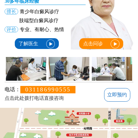
30多年临床经验
擅长
青少年白癜风诊疗
肢端型白癜风诊疗
评价
专业、有耐心、热情
了解医生
点击问诊
031186990555
电话：
立即预约
点击此处拨打电话直接咨询