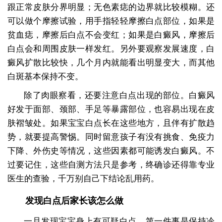
跟正常皮肤分界明显；无色素痣的边界就比较模糊。还
可以做个摩擦试验，用手指轻轻摩擦白点部位，如果是
贫血痣，摩擦后白点不会变红；如果是白癜风，摩擦后
白点会和周围皮肤一样发红。另外要观察发展速度，白
癜风扩散比较快，几个月内就能看出明显变大，而其他
白斑基本保持不变。
除了肉眼察看，还要注意白点出现的部位。白癜风
好发于面部、颈部、手足等暴露部位，也容易出现在皮
肤褶皱处。如果宝宝白点长在这些地方，且伴有扩散趋
势，就要提高警惕。同时留意孩子有没有挑食、免疫力
下降、外伤史等情况，这些因素都可能诱发白癜风。不
过要记住，这些自测方法只是参考，终确诊还得靠专业
医生的查验，千万别自己下结论乱用药。
发现白点后家长该怎么做
一旦发现宝宝身上有可疑白点，第一件事是保持冷