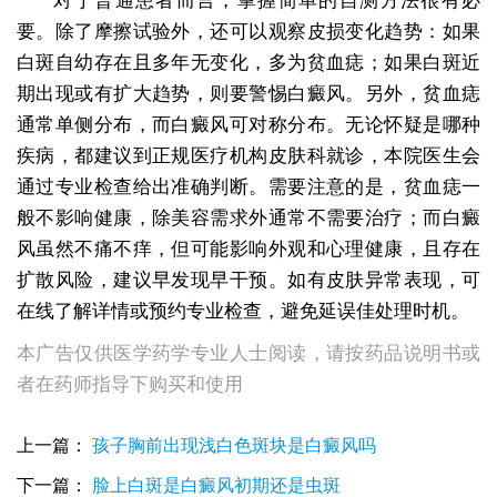
对于普通患者而言，掌握简单的自测方法很有必
要。除了摩擦试验外，还可以观察皮损变化趋势：如果
白斑自幼存在且多年无变化，多为贫血痣；如果白斑近
期出现或有扩大趋势，则要警惕白癜风。另外，贫血痣
通常单侧分布，而白癜风可对称分布。无论怀疑是哪种
疾病，都建议到正规医疗机构皮肤科就诊，本院医生会
通过专业检查给出准确判断。需要注意的是，贫血痣一
般不影响健康，除美容需求外通常不需要治疗；而白癜
风虽然不痛不痒，但可能影响外观和心理健康，且存在
扩散风险，建议早发现早干预。如有皮肤异常表现，可
在线了解详情或预约专业检查，避免延误佳处理时机。
本广告仅供医学药学专业人士阅读，请按药品说明书或
者在药师指导下购买和使用
上一篇：
孩子胸前出现浅白色斑块是白癜风吗
下一篇：
脸上白斑是白癜风初期还是虫斑