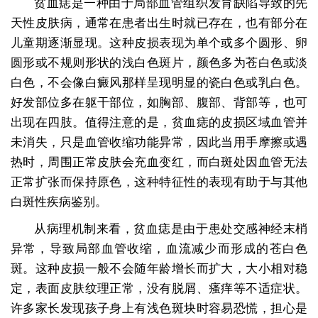
贫血痣是一种由于局部血管组织发育缺陷导致的先
天性皮肤病，通常在患者出生时就已存在，也有部分在
儿童期逐渐显现。这种皮损表现为单个或多个圆形、卵
圆形或不规则形状的浅白色斑片，颜色多为苍白色或淡
白色，不会像白癜风那样呈现明显的瓷白色或乳白色。
好发部位多在躯干部位，如胸部、腹部、背部等，也可
出现在四肢。值得注意的是，贫血痣的皮损区域血管并
未消失，只是血管收缩功能异常，因此当用手摩擦或遇
热时，周围正常皮肤会充血变红，而白斑处因血管无法
正常扩张而保持原色，这种特征性的表现有助于与其他
白斑性疾病鉴别。
从病理机制来看，贫血痣是由于患处交感神经末梢
异常，导致局部血管收缩，血流减少而形成的苍白色
斑。这种皮损一般不会随年龄增长而扩大，大小相对稳
定，表面皮肤纹理正常，没有脱屑、瘙痒等不适症状。
许多家长发现孩子身上有浅色斑块时容易恐慌，担心是