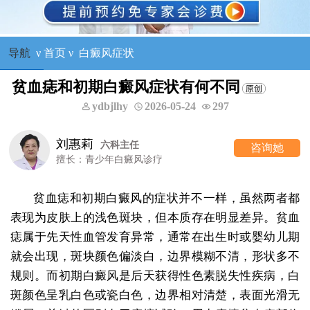
导航
ν
首页
ν
白癜风症状
贫血痣和初期白癜风症状有何不同
ydbjlhy
2026-05-24
297
刘惠莉
六科主任
咨询她
擅长：青少年白癜风诊疗
贫血痣和初期白癜风的症状并不一样，虽然两者都
表现为皮肤上的浅色斑块，但本质存在明显差异。贫血
痣属于先天性血管发育异常，通常在出生时或婴幼儿期
就会出现，斑块颜色偏淡白，边界模糊不清，形状多不
规则。而初期白癜风是后天获得性色素脱失性疾病，白
斑颜色呈乳白色或瓷白色，边界相对清楚，表面光滑无