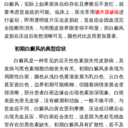
白癜风，实际上如果斑块自幼存在且摩擦后不发红，就
要考虑贫血痣的可能。临床上，医生常用
进
玻片压诊法
行鉴别，即用透明玻片压迫皮损处，贫血痣会因血流完
全阻断而消失，与周围皮肤界限变得不明显；而白癜风
皮损在压迫后依然清晰可见，颜色对比反而更加显著。
初期白癜风的典型症状
白癜风是一种常见的后天性色素脱失性皮肤病，其
发病与黑色素细胞功能丧失有关。初期白癜风多表现为
局限性白斑，颜色从浅白色逐渐发展为乳白色、云白色
甚至瓷白色，边界初期可能模糊，但随着病情发展会变
得清晰，部分患者白斑边缘会出现色素加深现象。白斑
表面光滑无皮疹，没有鳞屑和结痂，一般不痛不痒。与
贫血痣不同，白癜风白斑在受到摩擦、压迫或日晒后会
出现充血反应，即白斑处会发红，这是因为患处毛细血
管存在但黑色素缺失。初期白癜风具有扩散性，若不及