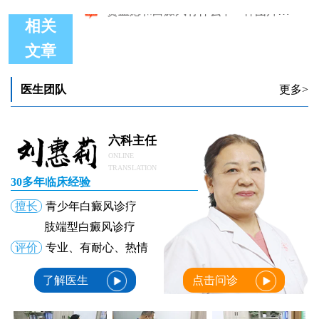
相关
文章
贫血痣和白癜风图片对比
贫血痣和初期白癜风症状有何不同
贫血痣和白癜风的图片
医生团队
更多>
贫血痣和白癜风图片对比
贫血痣和白癜风的图片的区别
贫血痣和白癜风有什么不一样图片对比
六科主任
ONLINE
TRANSLATION
30多年临床经验
擅长
青少年白癜风诊疗
肢端型白癜风诊疗
评价
专业、有耐心、热情
了解医生
点击问诊