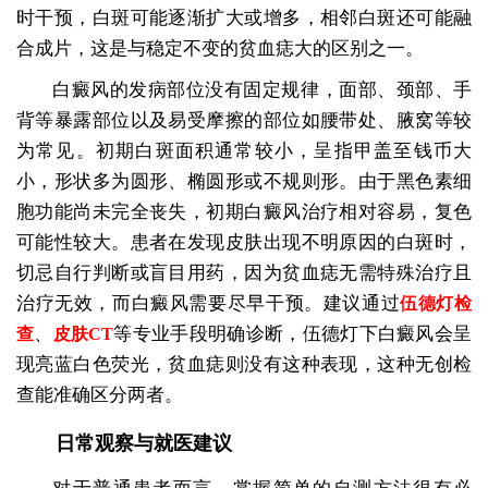
时干预，白斑可能逐渐扩大或增多，相邻白斑还可能融
合成片，这是与稳定不变的贫血痣大的区别之一。
白癜风的发病部位没有固定规律，面部、颈部、手
背等暴露部位以及易受摩擦的部位如腰带处、腋窝等较
为常见。初期白斑面积通常较小，呈指甲盖至钱币大
小，形状多为圆形、椭圆形或不规则形。由于黑色素细
胞功能尚未完全丧失，初期白癜风治疗相对容易，复色
可能性较大。患者在发现皮肤出现不明原因的白斑时，
切忌自行判断或盲目用药，因为贫血痣无需特殊治疗且
治疗无效，而白癜风需要尽早干预。建议通过
伍德灯检
、
等专业手段明确诊断，伍德灯下白癜风会呈
查
皮肤CT
现亮蓝白色荧光，贫血痣则没有这种表现，这种无创检
查能准确区分两者。
日常观察与就医建议