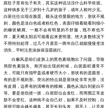
跟肚子里有虫子有关，其实这种说法没什么科学依据。
这种病多见于三岁到十几岁的孩子，成年人相对少见。
白斑往往出现在脸蛋、额头这些显眼的地方，形状不规
则，颜色是淡白色或者粉红色，表面仔细看能看到细小
的糠状鳞屑。一般不会有明显的不舒服，既不疼也不
痒，夏天晒太阳后可能看起来更明显。绝大多数情况下
不用特别处理，过几个月甚至一两年自己就能慢慢变淡
消失，平时注意涂抹保湿霜就行。
白癜风是咱们皮肤上的黑色素细胞出了问题，导致
局部色素脱失。刚开始出现的时候，白斑面积通常不
大，可能只有指甲盖或者硬币大小，形状有的是圆形，
有的是不规则形。突出的特点就是斑块处非常光滑，没
有皮屑，边界有的清晰有的模糊，颜色从浅白到瓷白不
等。要是使劲搓一搓，白斑部位会发红，而周围正常皮
肤不会变红。这种病不会自己好，如果不及时控制，白
斑很可能会越长越多，甚至长到头发、眉毛上，让毛发