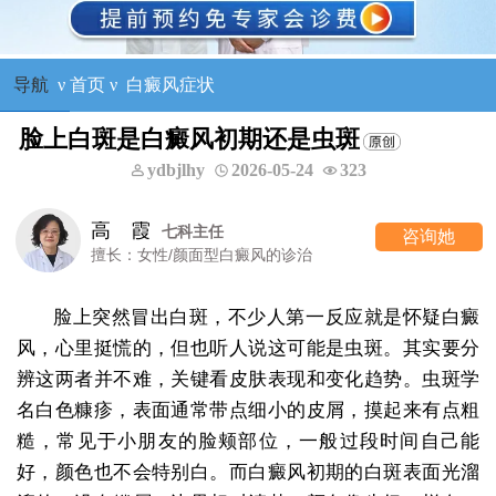
导航
ν
首页
ν
白癜风症状
脸上白斑是白癜风初期还是虫斑
ydbjlhy
2026-05-24
323
高 霞
七科主任
咨询她
擅长：女性/颜面型白癜风的诊治
脸上突然冒出白斑，不少人第一反应就是怀疑白癜
风，心里挺慌的，但也听人说这可能是虫斑。其实要分
辨这两者并不难，关键看皮肤表现和变化趋势。虫斑学
名白色糠疹，表面通常带点细小的皮屑，摸起来有点粗
糙，常见于小朋友的脸颊部位，一般过段时间自己能
好，颜色也不会特别白。而白癜风初期的白斑表面光溜