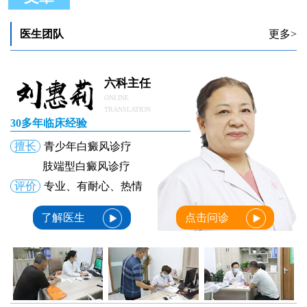
怎么确定脸上白斑是不是白癜风
孩子脸上白斑病好治疗吗
医生团队
更多>
脸上白斑照伍德灯出现荧光反应一定是白癜风吗
宝宝脸上白斑是怎么回事 小白斑怎么治
脸上白斑照伍德灯显示阳性2个加号意味着什么？
缺维生素脸上白斑图片和白癜风图
六科主任
ONLINE
TRANSLATION
30多年临床经验
擅长
青少年白癜风诊疗
肢端型白癜风诊疗
评价
专业、有耐心、热情
了解医生
点击问诊