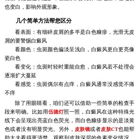
也变白，影响外观形象。
几个简单方法帮您区分
看表面：有细碎皮屑的多半是白色糠疹，光滑无皮
屑的要警惕白癜风
看颜色：虫斑颜色偏淡呈浅白，白癜风更白更亮像
瓷白色
看变化：虫斑时轻时重能自愈，白癜风若不处理会
逐渐扩大蔓延
看感觉：虫斑偶尔有点痒，白癜风通常没感觉不痛
不痒
除了用眼睛看，咱们还可以借助一些简单的检查手
段来明确。比如用
照一照，白癜风在这种特殊光
伍德灯
线下会呈现出亮蓝白色荧光，而白色糠疹显示的是淡黄
色或者没有明显荧光。另外，
或者
也能帮
皮肤镜
皮肤CT
助大夫看得更清楚，观察到皮肤深层的色素变化情况。