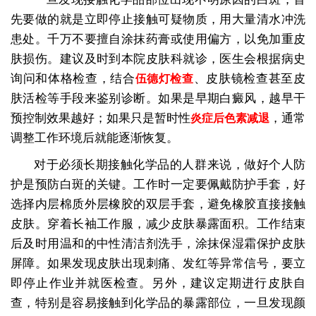
先要做的就是立即停止接触可疑物质，用大量清水冲洗
患处。千万不要擅自涂抹药膏或使用偏方，以免加重皮
肤损伤。建议及时到本院皮肤科就诊，医生会根据病史
询问和体格检查，结合
、皮肤镜检查甚至皮
伍德灯检查
肤活检等手段来鉴别诊断。如果是早期白癜风，越早干
预控制效果越好；如果只是暂时性
，通常
炎症后色素减退
调整工作环境后就能逐渐恢复。
对于必须长期接触化学品的人群来说，做好个人防
护是预防白斑的关键。工作时一定要佩戴防护手套，好
选择内层棉质外层橡胶的双层手套，避免橡胶直接接触
皮肤。穿着长袖工作服，减少皮肤暴露面积。工作结束
后及时用温和的中性清洁剂洗手，涂抹保湿霜保护皮肤
屏障。如果发现皮肤出现刺痛、发红等异常信号，要立
即停止作业并就医检查。另外，建议定期进行皮肤自
查，特别是容易接触到化学品的暴露部位，一旦发现颜