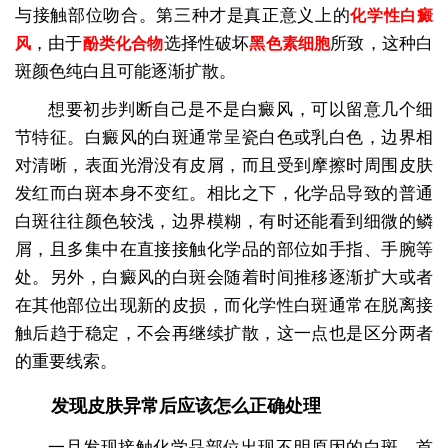
与接触部位吻合。第三种才是真正意义上的
化学性白癜
，由于
选择性破坏
所致，这种白
风
酚类化合物
黑色素细胞
斑颜色纯白且可能逐渐扩散。
想要初步判断自己是不是白癜风，可以留意几个细
节特征。白癜风的白斑通常呈瓷白色或乳白色，边界相
对清晰，表面光滑没有皮屑，而且受到摩擦时周围皮肤
发红而白斑本身不变红。相比之下，化学品导致的普通
白斑往往颜色较浅，边界模糊，有时还能看到细微的鳞
屑，且多集中在直接接触化学品的部位如手指、手腕等
处。另外，白癜风的白斑会随着时间推移逐渐扩大或者
在其他部位出现新的皮损，而化学性白斑通常在脱离接
触后趋于稳定，不会再继续扩散，这一点也是区分两者
的重要线索。
发现皮肤异常后应该怎么正确处理
一旦发现接触化学品部位出现不明原因的白斑，首