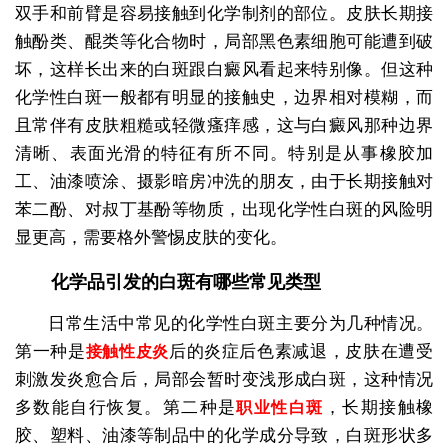
双手和前臂是容易接触到化学制剂的部位。皮肤长期接
触酚类、醌类等化合物时，局部黑色素细胞可能遭到破
坏，这样长出来的白斑跟白癜风看起来特别像。但这种
化学性白斑一般都有明显的接触史，边界相对模糊，而
且常伴有皮肤粗糙或轻微瘙痒感，这与白癜风那种边界
清晰、表面光滑的特征有所不同。特别是从事橡胶加
工、油漆喷涂、摄影暗房冲洗的朋友，由于长期接触对
苯二酚、对叔丁基酚等物质，出现化学性白斑的风险明
显更高，需要格外警惕皮肤的变化。
化学品引发的白斑有哪些常见类型
日常生活中常见的化学性白斑主要分为几种情况。
第一种是
后的炎症后色素减退，皮肤在遭受
接触性皮炎
刺激发炎愈合后，局部会暂时变浅形成白斑，这种情况
多数能自行恢复。第二种是
，长期接触橡
职业性白斑
胶、塑料、油漆等制品中的化学成分导致，白斑形状多