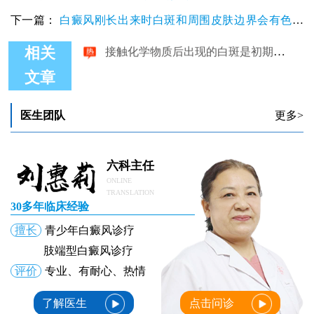
下一篇：
白癜风刚长出来时白斑和周围皮肤边界会有色素
接触化学物质后出现的白斑是初期白癜风吗
沉着吗
相关
文章
医生团队
更多>
六科主任
ONLINE
TRANSLATION
30多年临床经验
擅长
青少年白癜风诊疗
肢端型白癜风诊疗
评价
专业、有耐心、热情
了解医生
点击问诊