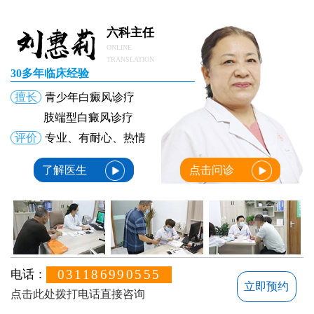
六科主任
ONLINE
TRANSLATION
30多年临床经验
擅长
青少年白癜风诊疗
肢端型白癜风诊疗
评价
专业、有耐心、热情
了解医生
点击问诊
031186990555
电话：
立即预约
点击此处拨打电话直接咨询