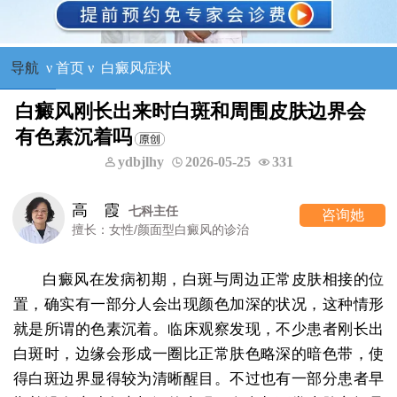
导航
ν
首页
ν
白癜风症状
白癜风刚长出来时白斑和周围皮肤边界会
有色素沉着吗
ydbjlhy
2026-05-25
331
王树申
科主任
一
咨询她
颜面型白癜风的诊治
擅长：外科手
白癜风在发病初期，白斑与周边正常皮肤相接的位
置，确实有一部分人会出现颜色加深的状况，这种情形
就是所谓的色素沉着。临床观察发现，不少患者刚长出
白斑时，边缘会形成一圈比正常肤色略深的暗色带，使
得白斑边界显得较为清晰醒目。不过也有一部分患者早