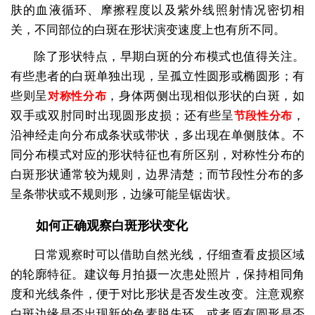
肤的血液循环、摩擦程度以及紫外线照射情况密切相
关，不同部位的白斑在形状演变速度上也有所不同。
除了形状特点，早期白斑的分布模式也值得关注。
有些患者的白斑单独出现，呈孤立性圆形或椭圆形；有
些则呈
，身体两侧出现相似形状的白斑，如
对称性分布
双手或双肘同时出现圆形皮损；还有些呈
，
节段性分布
沿神经走向分布成条状或带状，多出现在单侧肢体。不
同分布模式对应的形状特征也有所区别，对称性分布的
白斑形状通常较为规则，边界清楚；而节段性分布的多
呈条带状或不规则形，边缘可能呈锯齿状。
如何正确观察白斑形状变化
日常观察时可以借助自然光线，仔细查看皮损区域
的轮廓特征。建议每月拍摄一次患处照片，保持相同角
度和光线条件，便于对比形状是否发生改变。注意观察
白斑边缘是否出现新的色素脱失环，或者原有圆形是否