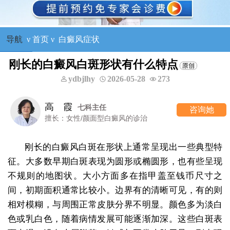
导航
ν
首页
ν
白癜风症状
刚长的白癜风白斑形状有什么特点
ydbjlhy
2026-05-28
273
高 霞
七科主任
咨询她
擅长：女性/颜面型白癜风的诊治
刚长的白癜风白斑在形状上通常呈现出一些典型特
征。大多数早期白斑表现为圆形或椭圆形，也有些呈现
不规则的地图状。大小方面多在指甲盖至钱币尺寸之
间，初期面积通常比较小。边界有的清晰可见，有的则
相对模糊，与周围正常皮肤分界不明显。颜色多为淡白
色或乳白色，随着病情发展可能逐渐加深。这些白斑表