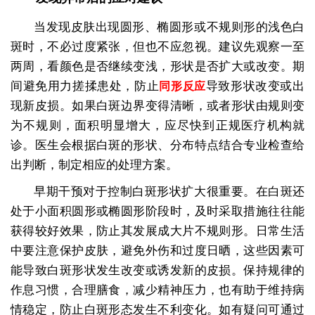
当发现皮肤出现圆形、椭圆形或不规则形的浅色白
斑时，不必过度紧张，但也不应忽视。建议先观察一至
两周，看颜色是否继续变浅，形状是否扩大或改变。期
间避免用力搓揉患处，防止
导致形状改变或出
同形反应
现新皮损。如果白斑边界变得清晰，或者形状由规则变
为不规则，面积明显增大，应尽快到正规医疗机构就
诊。医生会根据白斑的形状、分布特点结合专业检查给
出判断，制定相应的处理方案。
早期干预对于控制白斑形状扩大很重要。在白斑还
处于小面积圆形或椭圆形阶段时，及时采取措施往往能
获得较好效果，防止其发展成大片不规则形。日常生活
中要注意保护皮肤，避免外伤和过度日晒，这些因素可
能导致白斑形状发生改变或诱发新的皮损。保持规律的
作息习惯，合理膳食，减少精神压力，也有助于维持病
情稳定，防止白斑形态发生不利变化。如有疑问可通过