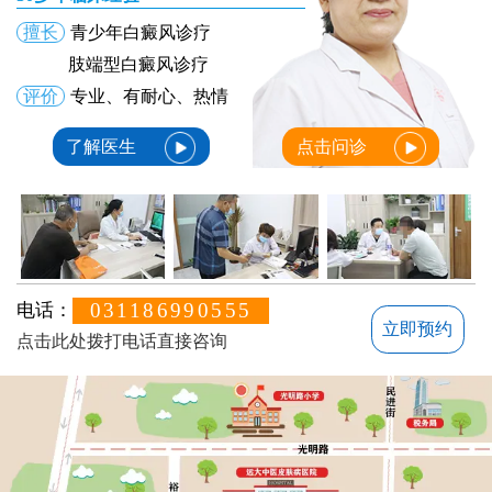
擅长
青少年白癜风诊疗
肢端型白癜风诊疗
评价
专业、有耐心、热情
了解医生
点击问诊
031186990555
电话：
立即预约
点击此处拨打电话直接咨询