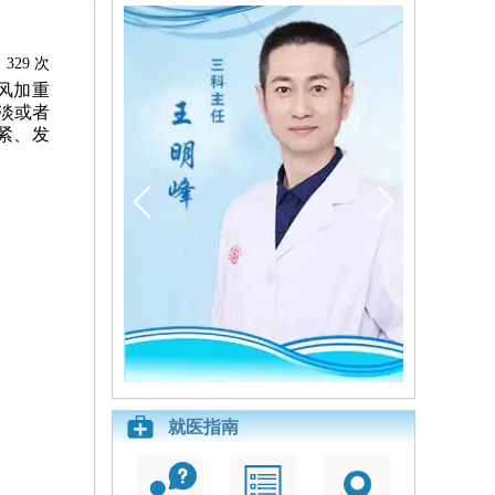
329 次
风加重
淡或者
紧、发
就医指南