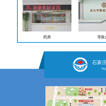
药房
导医
石家
Shij