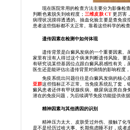
现在医院常用的检查方法主要分为影像检
判断色素脱失到啥程度；
三维皮肤 CT
更厉害
病理状况摸得透透的。抽血化验主要是查免疫
患者这些指标都不太正常。靠着这些科学的检
遗传因素在检测中如何体现
遗传背景是白癜风发病的一个重要因素。
家里有没有人得过这个病来判断遗传风险。要
有研究说某些基因位点跟白癜风易感性有关，
医生还是能评估出遗传背景对病情的影响程度
免疫系统出问题往往是白癜风发病的核心
亚群
这些指标正不正常。当免疫系统乱了套，
癜风患者还伴有甲状腺疾病、糖尿病这类自身
潜在的免疫问题，为后续调节免疫功能提供依
精神因素与其他诱因的识别
精神压力太大、皮肤受过外伤、接触了化
是不是经历过啥大事、长期焦虑睡不好，或者