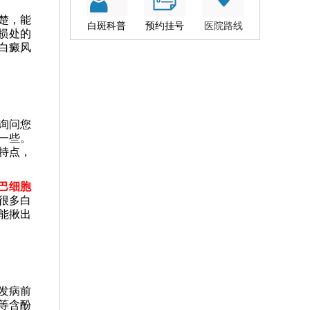
楚，能
白斑科普
预约挂号
医院路线
损处的
白癜风
询问您
一些。
特点，
淋巴细胞
很多白
能揪出
发病前
等含酚