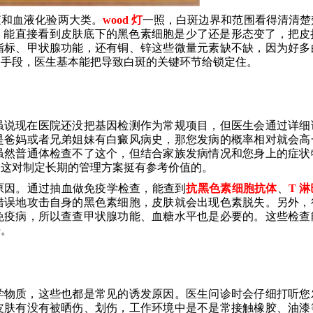
查和血液化验两大类。
wood 灯
一照，白斑边界和范围看得清清楚
，能直接看到皮肤底下的黑色素细胞是少了还是形态变了，把皮
指标、甲状腺功能，还有铜、锌这些微量元素缺不缺，因为好多
查手段，医生基本能把导致白斑的关键环节给锁定住。
虽说现在医院还没把基因检测作为常规项目，但医生会通过详细
是爸妈或者兄弟姐妹有白癜风病史，那您发病的概率相对就会高
虽然普通体检查不了这个，但结合家族发病情况和您身上的症状
，这对制定长期的管理方案挺有参考价值的。
原因。通过抽血做免疫学检查，能查到
抗黑色素细胞抗体
、
T 
错误地攻击自身的黑色素细胞，皮肤就会出现色素脱失。另外，
免疫病，所以查查甲状腺功能、血糖水平也是必要的。这些检查
据。
学物质，这些也都是常见的诱发原因。医生问诊时会仔细打听您
皮肤有没有被晒伤、划伤，工作环境中是不是常接触橡胶、油漆