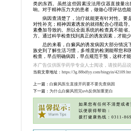
类的东西。虽然这些因素没法用仪器直接量出
响。对于精神压力大的患者，做做心理评估也
病因查清楚了，治疗就能更有针对性。要
对性补充；精神因素诱发的就得配合心理疏导
素叠加导致的。所以全面系统的检查真不能省
方。通过科学检查找到真正的诱发因素，才能
总的来看，白癜风的诱发病因大部分情况
族史到了解生活习惯，多维度的检测能帮您和
检查，早点明确病因，早点规范干预，这样才
本广告仅供医学药学专业人士阅读，请按药品
当前文章地址：
https://3g.88bdfyy.com/bingyin/42109.ht
上一篇：
白癜风医生直接开药要不要先查病因
下一篇：
为什么白癜风照完uvb反倒加重更白
如果您有任何不清楚或者
以便获得帮助：
拨打健康热线：0311-869