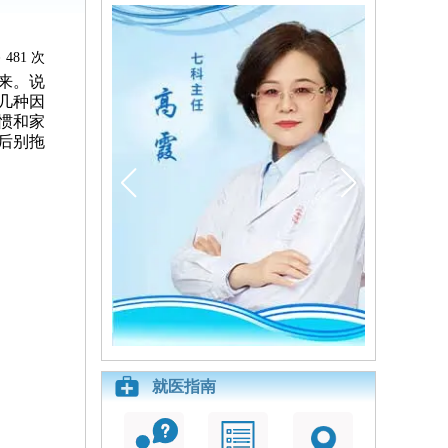
481 次
来。说
几种因
习惯和家
后别拖
就医指南