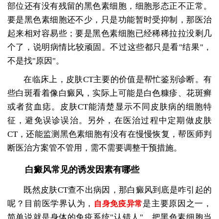
部位还有没有残留的黑色素细胞，细胞形态正不正常。
要是黑色素细胞还不少，只是功能暂时受抑制，那医治
起来相对容易些；要是黑色素细胞已经稀稀拉拉没剩几
个了，说明病情比较顽固。不过这些都只是看"结果"，
不是找"原因"。
在临床上，皮肤CT主要的价值是帮忙鉴别诊断。有
些白斑看着像白癜风，实际上可能是白色糠疹、花斑癣
或者贫血痣。皮肤CT能清楚显示不同皮肤病的细胞特
征，避免误诊误治。另外，在医治过程中定期做皮肤
CT，还能监测黑色素细胞有没有在慢慢恢复，帮医师判
断医治方案管不管用，需不需要调整干预措施。
白癜风常见的诱发因素有哪些
既然皮肤CT查不出病因，那白癜风到底是咋引起的
呢？目前医学界认为，
是主要原因之一，
自身免疫异常
简单说就是身体的免疫系统"认错人"，把黑色素细胞当