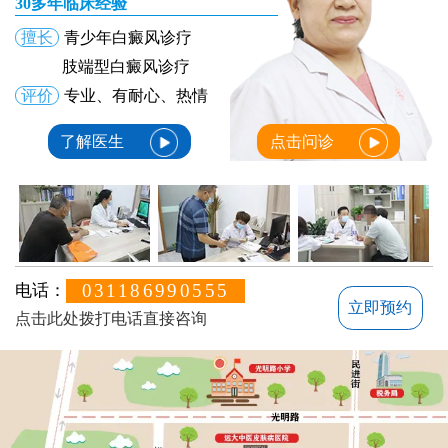
30多年临床经验
擅长
青少年白癜风诊疗
肢端型白癜风诊疗
评价
专业、有耐心、热情
了解医生
点击问诊
031186990555
电话：
立即预约
点击此处拨打电话直接咨询