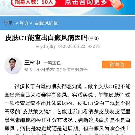
导航
ν
首页
ν
白癜风病因
皮肤CT能查出白癜风病因吗
ydbjlhy
2026-06-22
216
王树申
一科主任
咨询他
擅长：外科手术治疗各类白癜风等
很多长了白斑的朋友都想知道，做个皮肤CT能不能
查出来自己为啥会得白癜风。实话实说，单靠皮肤CT这
一项检查是查不出具体病因的。皮肤CT说白了就是个很
高级的"皮肤放大镜"，它能让我们看清楚皮肤表皮层里
黑色素细胞的模样和分布状况，判断这块白斑是不是白
癜风，病情是稳定期还是进展期。但白癜风为啥会找上