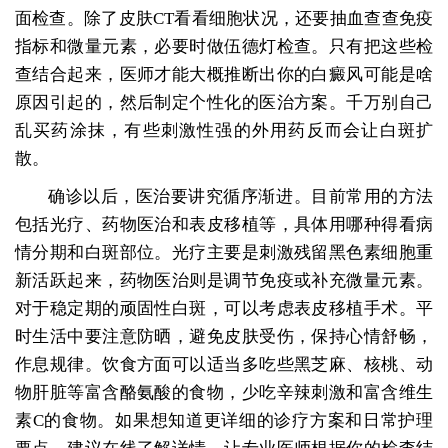
面检查。除了皮肤CT看看细胞状况，还要抽血查查免疫
指标和微量元素，必要时做伍德灯检查。只有把这些检
查结合起来，医师才能大概推断出你的白癜风可能是啥
原因引起的，然后制定个性化的医治方案。千万别自己
乱买药涂抹，有些刺激性强的外用药反而会让白斑扩
散。
确诊以后，医治要讲究循序渐进。目前常用的方法
包括光疗、药物医治和表皮移植等，具体用哪种得看病
情分期和白斑部位。光疗主要是刺激残留黑色素细胞重
新活跃起来，药物医治则是调节免疫或补充微量元素。
对于稳定期的顽固性白斑，可以考虑表皮移植手术。平
时生活中要注意防晒，避免皮肤受伤，保持心情舒畅，
作息规律。饮食方面可以适当多吃些黑芝麻、核桃、动
物肝脏等富含酪氨酸的食物，少吃辛辣刺激和富含维生
素C的食物。如果想知道更详细的诊疗方案和日常护理