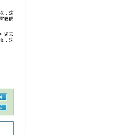
液，这
需要调
间隔去
服，这
。