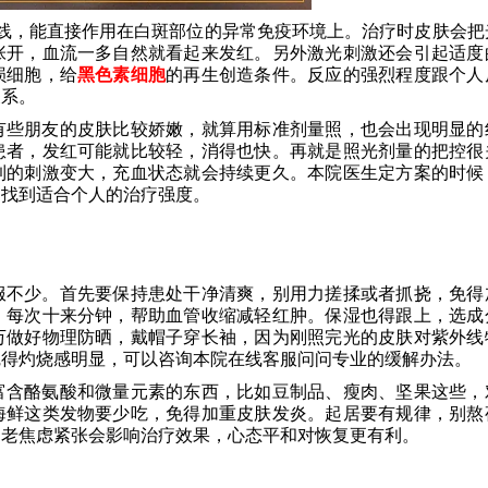
外线，能直接作用在白斑部位的异常免疫环境上。治疗时皮肤会把
张开，血流一多自然就看起来发红。另外激光刺激还会引起适度
损细胞，给
黑色素细胞
的再生创造条件。反应的强烈程度跟个人
关系。
有些朋友的皮肤比较娇嫩，就算用标准剂量照，也会出现明显的
患者，发红可能就比较轻，消得也快。再就是照光剂量的把控很
到的刺激变大，充血状态就会持续更久。本院医生定方案的时候
，找到适合个人的治疗强度。
服不少。首先要保持患处干净清爽，别用力搓揉或者抓挠，免得
，每次十来分钟，帮助血管收缩减轻红肿。保湿也得跟上，选成
万做好物理防晒，戴帽子穿长袖，因为刚照完光的皮肤对紫外线
觉得灼烧感明显，可以咨询本院在线客服问问专业的缓解办法。
富含酪氨酸和微量元素的东西，比如豆制品、瘦肉、坚果这些，
海鲜这类发物要少吃，免得加重皮肤发炎。起居要有规律，别熬
，老焦虑紧张会影响治疗效果，心态平和对恢复更有利。