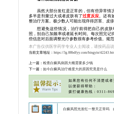
虽然大部分发红是正常的，但有些异常情
多半是剂量过大或者皮肤有了
过度反应
。还有
整治疗方案。极少数人可能出现痒得厉害、皮
想避免这些情况，治疗前得把自己的皮肤
照，别自己加频率或者延长时间。每次照完记
些信息对后面调整光疗参数很有参考价值。规范
本广告仅供医学药学专业人士阅读，请按药品
当前文章地址：
https://3g.88bdfyy.com/bingyin/42243.ht
上一篇：
检查白癜风病因大概需要多少钱
下一篇：
如今白癜风治疗难度大的原因究竟是什么
如果您有任何不清楚或者
以便获得帮助：
拨打健康热线：0311-869
白癜风照光发红一整天正常吗