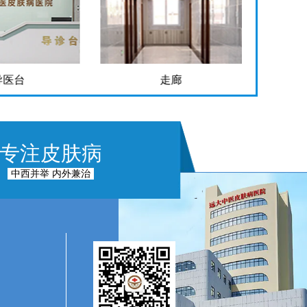
导医台
走廊
专注皮肤病
中西并举 内外兼治