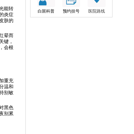
光能转
白斑科普
预约挂号
医院路线
的炎症
皮肤的
红晕而
关键，
，会根
加重充
分温和
特别敏
对黑色
夜别累