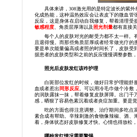
具体来讲，308激光用的是特定波长的紫
化成热能，这种温热效应会让表皮下的微血管
反应，这是身体在启动自我修复，帮着清理受
敏感程度
、角质层厚薄以及
照光剂量
都有直接
每个人的皮肤对光的耐受力都不太一样。
且退得慢。而那些角质层厚或者经常做光疗的
要是单次能量偏高或者照的时间长了，皮肤受
据患者的皮肤类型和之前的反应慢慢调整参数
照光后皮肤发红该咋护理
白斑部位发红的时候，做好日常护理能舒
血或者惹出
同形反应
。可以用冷毛巾做个冷敷
的润肤露抹一抹，帮着修复皮肤屏障。出门千
感，晒狠了容易色素沉着或者炎症加重。要是
吃的方面也得注意调整。治疗期间多吃点
素合成有帮助。辛辣刺激的食物像辣椒、酒、
着，身体状态好皮肤修复才快。心情也得放松
哪种发红情况需要警惕