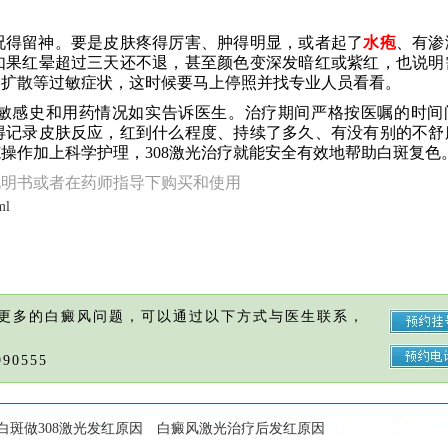
况得留神。要是皮肤疼得厉害、肿得明显，或者起了
水疱
、有渗
如果红晕超过三天还不退，甚至颜色变深发暗红或紫红，也说明
疹扩散等过敏症状，这时候要马上停照并找专业人员看看。
敏感史和用药情况如实告诉医生。治疗期间严格按医嘱的时间
得记录皮肤反应，红到什么程度、持续了多久、有没有别的不舒
操作加上科学护理，308激光治疗就能安全有效地帮助白斑复色
说明书或者在药师指导下购买和使用
ml
更多的白癜风问题，可以通过以下方式与医生联系，
90555
白斑做308激光发红原因
白癜风激光治疗后发红原因