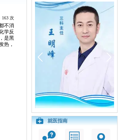
163 次
都不消
化学反
，是黑
发热，
就医指南