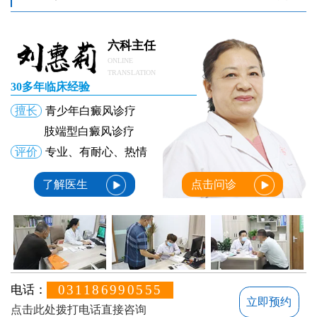
六科主任
ONLINE
TRANSLATION
30多年临床经验
擅长
青少年白癜风诊疗
肢端型白癜风诊疗
评价
专业、有耐心、热情
了解医生
点击问诊
031186990555
电话：
立即预约
点击此处拨打电话直接咨询