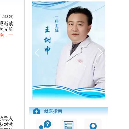
280 次
逐渐减
照光前
物，一
就医指南
流导入
肤对激