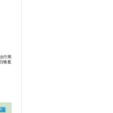
治疗周
日恢复