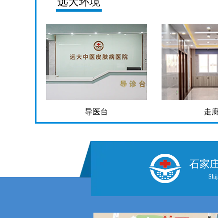
远大环境
导医台
走
石家
Shij