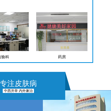
检验科
药房
专注皮肤病
中西并举 内外兼治